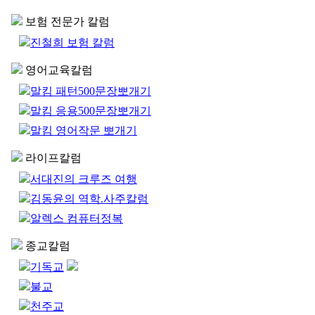
보험 전문가 칼럼
진철희 보험 칼럼
영어교육칼럼
말킴 패턴500문장뽀개기
말킴 응용500문장뽀개기
말킴 영어작문 뽀개기
라이프칼럼
서대진의 크루즈 여행
김동윤의 역학.사주칼럼
알렉스 컴퓨터정복
종교칼럼
기독교
불교
천주교