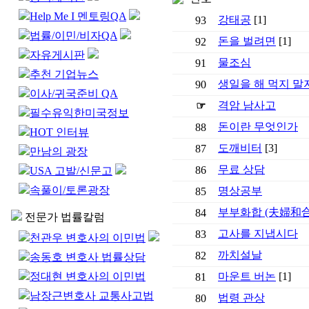
Help Me I 멘토링QA
강태공
[1]
93
법률/이민/비자QA
돈을 벌려면
[1]
92
자유게시판
물조심
91
추천 기업뉴스
생일을 해 먹지 말
90
이사/귀국준비 QA
격암 남사고
☞
필수유익한미국정보
돈이란 무엇인가
88
HOT 인터뷰
도깨비터
[3]
87
만남의 광장
무료 상담
86
USA 고발/신문고
속풀이/토론광장
명상공부
85
부부화합 (夫婦和合
84
전문가 법률칼럼
고사를 지냅시다
83
천관우 변호사의 이민법
까치설날
82
송동호 변호사 법률상담
정대현 변호사의 이민법
마운트 버논
[1]
81
남장근변호사 교통사고법
법령 관상
80