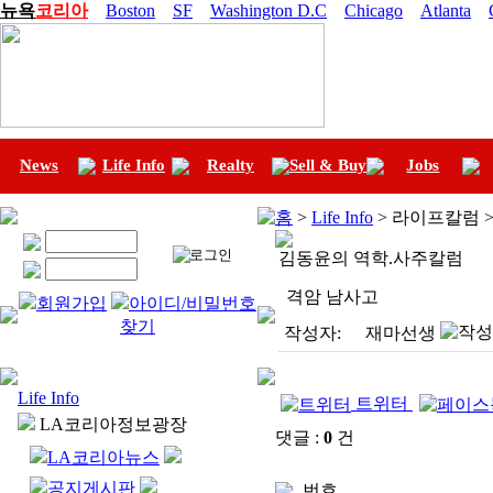
뉴욕
코리아
Boston
SF
Washington D.C
Chicago
Atlanta
News
Life Info
Realty
Sell & Buy
Jobs
홈
>
Life Info
> 라이프칼럼 
김동윤의 역학.사주칼럼
격암 남사고
회원가입
아이디/비밀번호
찾기
작성자:
재마선생
Life Info
트위터
LA코리아정보광장
댓글 :
0
건
LA코리아뉴스
공지게시판
번호