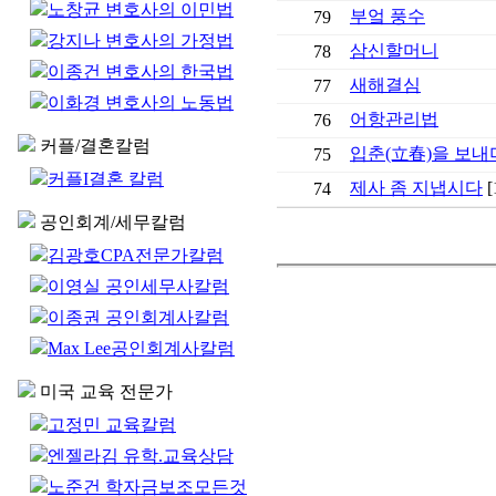
노창균 변호사의 이민법
부엌 풍수
79
강지나 변호사의 가정법
삼신할머니
78
이종건 변호사의 한국법
새해결심
77
이화경 변호사의 노동법
어항관리법
76
커플/결혼칼럼
입춘(立春)을 보내
75
커플I결혼 칼럼
제사 좀 지냅시다
[
74
공인회계/세무칼럼
김광호CPA전문가칼럼
이영실 공인세무사칼럼
이종권 공인회계사칼럼
Max Lee공인회계사칼럼
미국 교육 전문가
고정민 교육칼럼
엔젤라김 유학.교육상담
노준건 학자금보조모든것