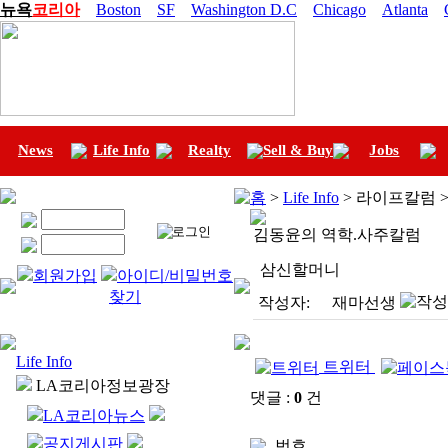
뉴욕
코리아
Boston
SF
Washington D.C
Chicago
Atlanta
News
Life Info
Realty
Sell & Buy
Jobs
홈
>
Life Info
> 라이프칼럼 
김동윤의 역학.사주칼럼
삼신할머니
회원가입
아이디/비밀번호
찾기
작성자:
재마선생
Life Info
트위터
LA코리아정보광장
댓글 :
0
건
LA코리아뉴스
공지게시판
번호