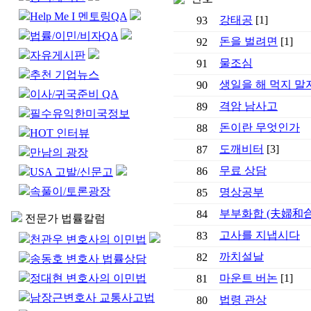
Help Me I 멘토링QA
강태공
[1]
93
법률/이민/비자QA
돈을 벌려면
[1]
92
자유게시판
물조심
91
추천 기업뉴스
생일을 해 먹지 말
90
이사/귀국준비 QA
격암 남사고
89
필수유익한미국정보
돈이란 무엇인가
88
HOT 인터뷰
도깨비터
[3]
87
만남의 광장
무료 상담
86
USA 고발/신문고
속풀이/토론광장
명상공부
85
부부화합 (夫婦和合
84
전문가 법률칼럼
고사를 지냅시다
83
천관우 변호사의 이민법
까치설날
82
송동호 변호사 법률상담
정대현 변호사의 이민법
마운트 버논
[1]
81
남장근변호사 교통사고법
법령 관상
80