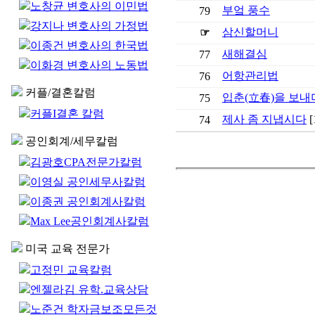
노창균 변호사의 이민법
부엌 풍수
79
강지나 변호사의 가정법
삼신할머니
☞
이종건 변호사의 한국법
새해결심
77
이화경 변호사의 노동법
어항관리법
76
커플/결혼칼럼
입춘(立春)을 보내
75
커플I결혼 칼럼
제사 좀 지냅시다
[
74
공인회계/세무칼럼
김광호CPA전문가칼럼
이영실 공인세무사칼럼
이종권 공인회계사칼럼
Max Lee공인회계사칼럼
미국 교육 전문가
고정민 교육칼럼
엔젤라김 유학.교육상담
노준건 학자금보조모든것