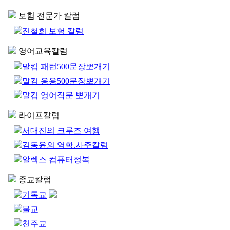
보험 전문가 칼럼
진철희 보험 칼럼
영어교육칼럼
말킴 패턴500문장뽀개기
말킴 응용500문장뽀개기
말킴 영어작문 뽀개기
라이프칼럼
서대진의 크루즈 여행
김동윤의 역학.사주칼럼
알렉스 컴퓨터정복
종교칼럼
기독교
불교
천주교