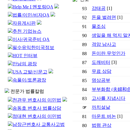
Help Me I 멘토링QA
강태공
[1]
93
법률/이민/비자QA
돈을 벌려면
[1]
92
자유게시판
물조심
91
추천 기업뉴스
생일을 해 먹지 말
90
이사/귀국준비 QA
격암 남사고
89
필수유익한미국정보
돈이란 무엇인가
88
HOT 인터뷰
도깨비터
[3]
87
만남의 광장
무료 상담
86
USA 고발/신문고
속풀이/토론광장
명상공부
85
부부화합 (夫婦和合
84
전문가 법률칼럼
고사를 지냅시다
83
천관우 변호사의 이민법
까치설날
☞
송동호 변호사 법률상담
정대현 변호사의 이민법
마운트 버논
[1]
81
남장근변호사 교통사고법
법령 관상
80