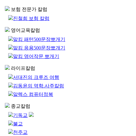
보험 전문가 칼럼
진철희 보험 칼럼
영어교육칼럼
말킴 패턴500문장뽀개기
말킴 응용500문장뽀개기
말킴 영어작문 뽀개기
라이프칼럼
서대진의 크루즈 여행
김동윤의 역학.사주칼럼
알렉스 컴퓨터정복
종교칼럼
기독교
불교
천주교