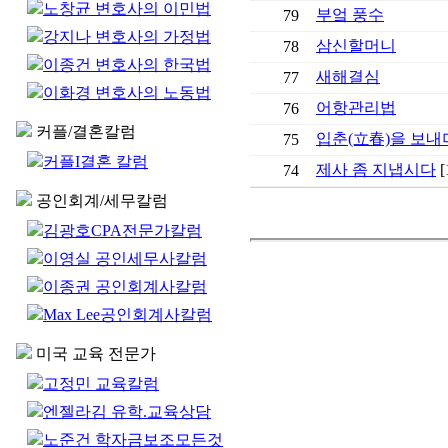
노창균 변호사의 이민법
부엌 풍수
79
강지나 변호사의 가정법
삼신할머니
78
이종건 변호사의 한국법
새해결심
77
이화경 변호사의 노동법
어항관리법
76
커플/결혼칼럼
입춘(立春)을 보내
75
커플I결혼 칼럼
제사 좀 지냅시다
[
74
공인회계/세무칼럼
김광호CPA전문가칼럼
이영실 공인세무사칼럼
이종권 공인회계사칼럼
Max Lee공인회계사칼럼
미국 교육 전문가
고정민 교육칼럼
엔젤라김 유학.교육상담
노준건 학자금보조모든것