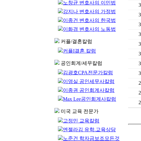
노창균 변호사의 이민법
3
강지나 변호사의 가정법
3
이종건 변호사의 한국법
3
이화경 변호사의 노동법
3
커플/결혼칼럼
3
커플I결혼 칼럼
3
공인회계/세무칼럼
3
김광호CPA전문가칼럼
3
이영실 공인세무사칼럼
2
이종권 공인회계사칼럼
2
Max Lee공인회계사칼럼
2
미국 교육 전문가
고정민 교육칼럼
엔젤라김 유학.교육상담
노준건 학자금보조모든것