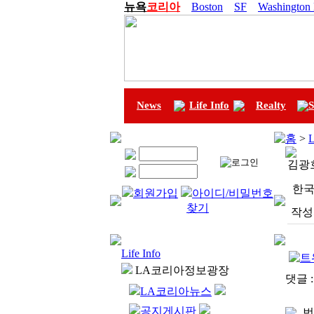
뉴욕
코리아
Boston
SF
Washington
News
Life Info
Realty
S
홈
>
L
김광
한국
회원가입
아이디/비밀번호
찾기
작성
Life Info
LA코리아정보광장
댓글 
LA코리아뉴스
공지게시판
번