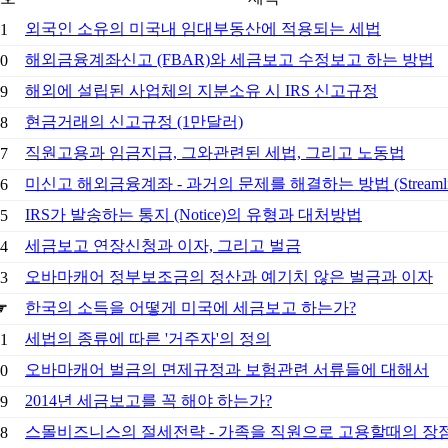
외국인 소유의 미국내 임대부동산에 적용되는 세법
1
해외금융계좌신고 (FBAR)와 세금보고 수정보고 하는 방법
0
해외에 설립된 사업체의 지분소유 시 IRS 신고규정
9
현금거래의 신고규정 (1만달러)
8
직원고용과 임금지급, 그와관련된 세법, 그리고 노동법
7
미신고 해외금융계좌 - 과거의 문제를 해결하는 방법 (Streamlin
6
IRS가 발송하는 통지 (Notice)의 유형과 대처방법
5
세금보고 연장신청과 이자, 그리고 벌금
4
오바마캐어 정부보조금의 정산과 예기치 않은 벌금과 이자
3
한국의 소득을 어떻게 미국에 세금보고 하는가?
☞
세법의 종류에 따른 '거주자'의 정의
1
오바마캐어 벌금의 면제규정과 보험관련 서류들에 대해서
0
2014년 세금보고를 꼭 해야 하는가?
9
스몰비즈니스의 절세전략 - 가족을 직원으로 고용할때의 장
8