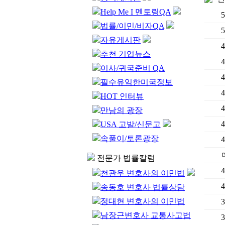
Help Me I 멘토링QA
5
법률/이민/비자QA
5
자유게시판
4
추천 기업뉴스
4
이사/귀국준비 QA
4
필수유익한미국정보
4
HOT 인터뷰
4
만남의 광장
4
USA 고발/신문고
속풀이/토론광장
4
전문가 법률칼럼
4
천관우 변호사의 이민법
4
송동호 변호사 법률상담
정대현 변호사의 이민법
3
남장근변호사 교통사고법
3