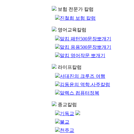
보험 전문가 칼럼
진철희 보험 칼럼
영어교육칼럼
말킴 패턴500문장뽀개기
말킴 응용500문장뽀개기
말킴 영어작문 뽀개기
라이프칼럼
서대진의 크루즈 여행
김동윤의 역학.사주칼럼
알렉스 컴퓨터정복
종교칼럼
기독교
불교
천주교