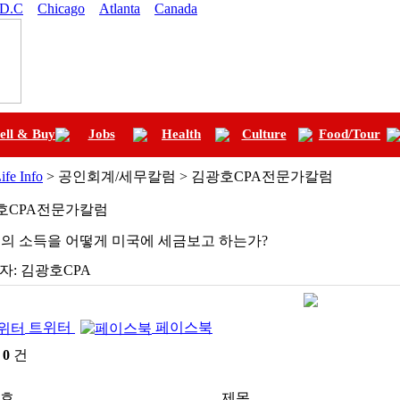
 D.C
Chicago
Atlanta
Canada
ell & Buy
Jobs
Health
Culture
Food/Tour
ife Info
> 공인회계/세무칼럼 > 김광호CPA전문가칼럼
호CPA전문가칼럼
의 소득을 어떻게 미국에 세금보고 하는가?
자:
김광호CPA
트위터
페이스북
:
0
건
호
제목