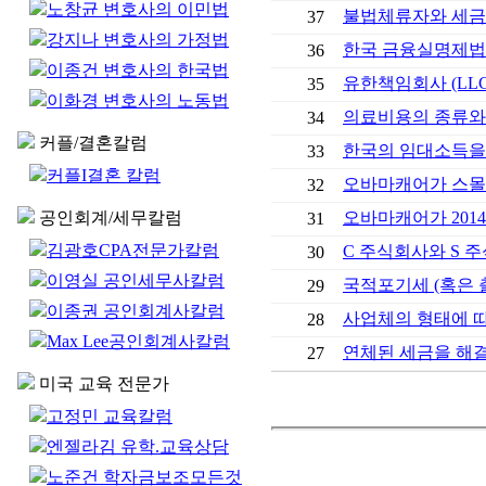
노창균 변호사의 이민법
불법체류자와 세금
37
강지나 변호사의 가정법
한국 금융실명제법
36
이종건 변호사의 한국법
유한책임회사 (LLC
35
이화경 변호사의 노동법
의료비용의 종류와 
34
커플/결혼칼럼
한국의 임대소득을
33
커플I결혼 칼럼
오바마캐어가 스몰
32
공인회계/세무칼럼
오바마캐어가 201
31
김광호CPA전문가칼럼
C 주식회사와 S 주식회사
30
이영실 공인세무사칼럼
국적포기세 (혹은 출국세)
29
이종권 공인회계사칼럼
사업체의 형태에 
28
Max Lee공인회계사칼럼
연체된 세금을 해
27
미국 교육 전문가
고정민 교육칼럼
엔젤라김 유학.교육상담
노준건 학자금보조모든것