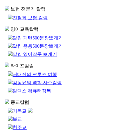
보험 전문가 칼럼
진철희 보험 칼럼
영어교육칼럼
말킴 패턴500문장뽀개기
말킴 응용500문장뽀개기
말킴 영어작문 뽀개기
라이프칼럼
서대진의 크루즈 여행
김동윤의 역학.사주칼럼
알렉스 컴퓨터정복
종교칼럼
기독교
불교
천주교