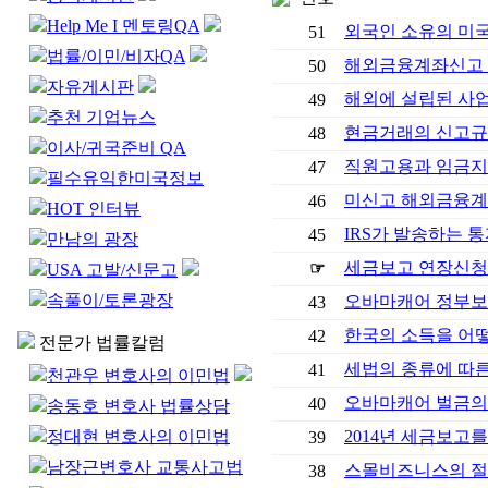
Help Me I 멘토링QA
외국인 소유의 미
51
법률/이민/비자QA
해외금융계좌신고 (
50
자유게시판
해외에 설립된 사업
49
추천 기업뉴스
현금거래의 신고규정
48
이사/귀국준비 QA
직원고용과 임금지급
47
필수유익한미국정보
미신고 해외금융계좌 -
46
HOT 인터뷰
IRS가 발송하는 통지
45
만남의 광장
세금보고 연장신청과
☞
USA 고발/신문고
속풀이/토론광장
오바마캐어 정부보
43
한국의 소득을 어
42
전문가 법률칼럼
세법의 종류에 따른
41
천관우 변호사의 이민법
오바마캐어 벌금의
40
송동호 변호사 법률상담
정대현 변호사의 이민법
2014년 세금보고를
39
남장근변호사 교통사고법
스몰비즈니스의 절
38