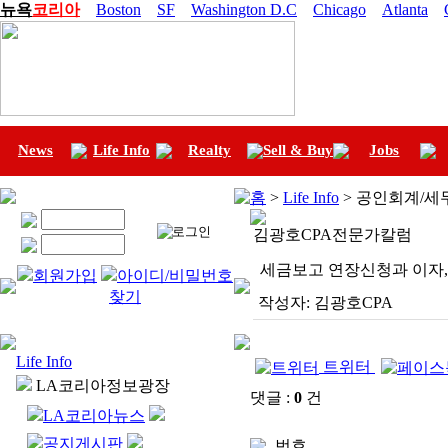
뉴욕
코리아
Boston
SF
Washington D.C
Chicago
Atlanta
News
Life Info
Realty
Sell & Buy
Jobs
홈
>
Life Info
> 공인회계/세
김광호CPA전문가칼럼
세금보고 연장신청과 이자,
회원가입
아이디/비밀번호
찾기
작성자:
김광호CPA
Life Info
트위터
LA코리아정보광장
댓글 :
0
건
LA코리아뉴스
공지게시판
번호