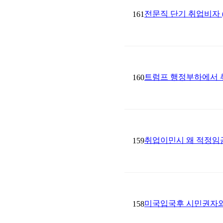
전문직 단기 취업비자 (
161
트럼프 행정부하에서 
160
취업이민시 왜 적정임금(Pr
159
미국입국후 시민권자와 결혼
158