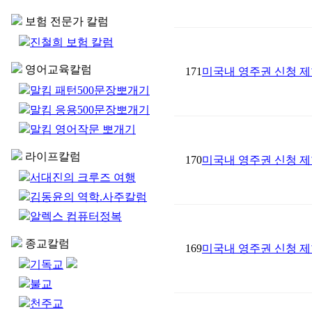
보험 전문가 칼럼
진철희 보험 칼럼
영어교육칼럼
171
미국내 영주권 신청 제
말킴 패턴500문장뽀개기
말킴 응용500문장뽀개기
말킴 영어작문 뽀개기
라이프칼럼
170
미국내 영주권 신청 제
서대진의 크루즈 여행
김동윤의 역학.사주칼럼
알렉스 컴퓨터정복
종교칼럼
169
미국내 영주권 신청 제
기독교
불교
천주교