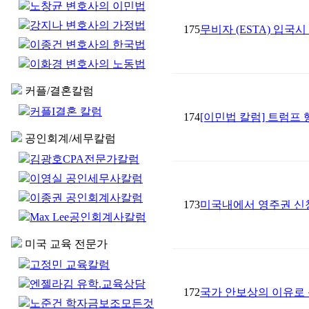
노창균 변호사의 이민법
강지나 변호사의 가정법
175
무비자 (ESTA) 입국
이종건 변호사의 한국법
이화경 변호사의 노동법
커플/결혼칼럼
커플I결혼 칼럼
174
[이민법 칼럼] 트럼프
공인회계/세무칼럼
김광호CPA전문가칼럼
이영실 공인세무사칼럼
이종권 공인회계사칼럼
173
미국내에서 영주권 신청을
Max Lee공인회계사칼럼
미국 교육 전문가
고정민 교육칼럼
엔젤라김 유학.교육상담
172
국가 안보상의 이유로
노준건 학자금보조모든것