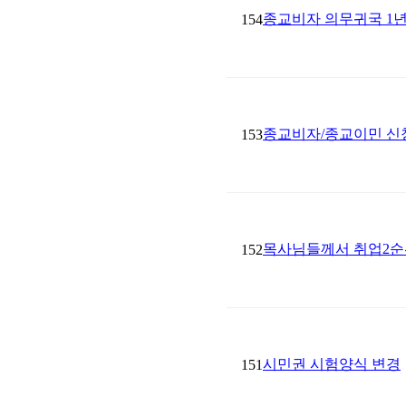
종교비자 의무귀국 1년
154
종교비자/종교이민 신청 시 
153
목사님들께서 취업2순
152
시민권 시험양식 변경
151