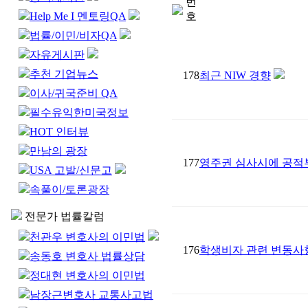
번
Help Me I 멘토링QA
호
법률/이민/비자QA
자유게시판
추천 기업뉴스
178
최근 NIW 경향
이사/귀국준비 QA
필수유익한미국정보
HOT 인터뷰
만남의 광장
177
영주권 심사시에 공적부조
USA 고발/신문고
속풀이/토론광장
전문가 법률칼럼
천관우 변호사의 이민법
176
학생비자 관련 변동사
송동호 변호사 법률상담
정대현 변호사의 이민법
남장근변호사 교통사고법