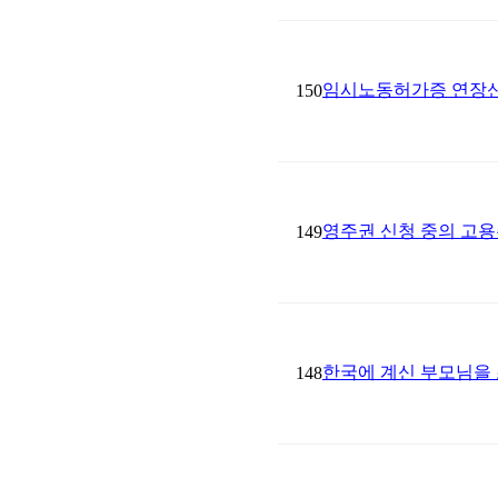
임시노동허가증 연장신
150
영주권 신청 중의 고용
149
한국에 계신 부모님을
148