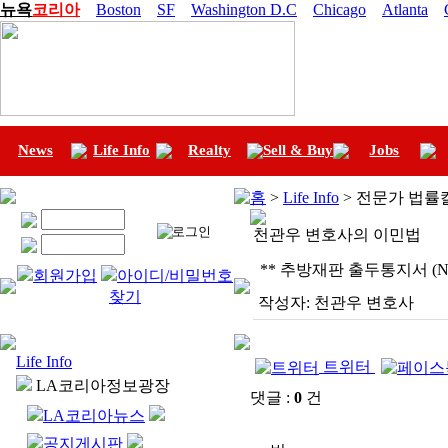
뉴욕
코리아
Boston
SF
Washington D.C
Chicago
Atlanta
News
Life Info
Realty
Sell & Buy
Jobs
홈
>
Life Info
> 전문가 법률
천관우 변호사의 이민법
** 추방재판 출두통지서 (Not
회원가입
아이디/비밀번호
찾기
작성자:
천관우 변호사
Life Info
트위터
LA코리아정보광장
댓글 :
0
건
LA코리아뉴스
공지게시판