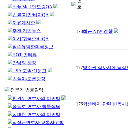
번
Help Me I 멘토링QA
호
법률/이민/비자QA
자유게시판
추천 기업뉴스
178
최근 NIW 경향
이사/귀국준비 QA
필수유익한미국정보
HOT 인터뷰
만남의 광장
177
영주권 심사시에 공적부조
USA 고발/신문고
속풀이/토론광장
전문가 법률칼럼
천관우 변호사의 이민법
176
학생비자 관련 변동사
송동호 변호사 법률상담
정대현 변호사의 이민법
남장근변호사 교통사고법