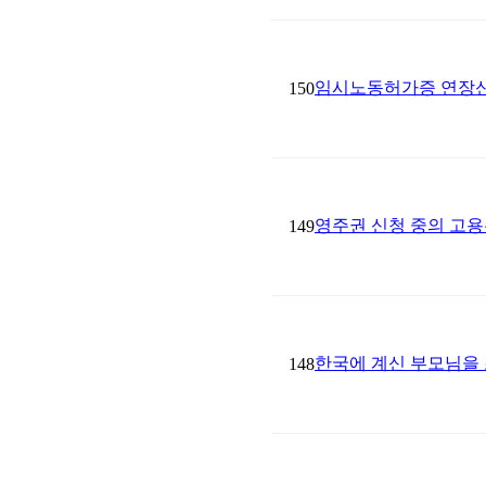
임시노동허가증 연장신
150
영주권 신청 중의 고용
149
한국에 계신 부모님을
148