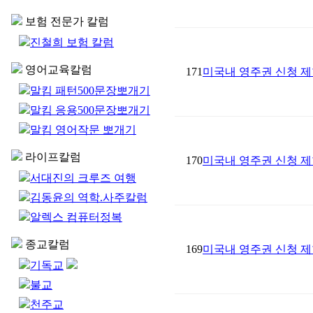
보험 전문가 칼럼
진철희 보험 칼럼
영어교육칼럼
171
미국내 영주권 신청 제
말킴 패턴500문장뽀개기
말킴 응용500문장뽀개기
말킴 영어작문 뽀개기
라이프칼럼
170
미국내 영주권 신청 제
서대진의 크루즈 여행
김동윤의 역학.사주칼럼
알렉스 컴퓨터정복
종교칼럼
169
미국내 영주권 신청 제
기독교
불교
천주교