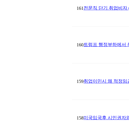
전문직 단기 취업비자 (
161
트럼프 행정부하에서 
160
취업이민시 왜 적정임금(Pr
159
미국입국후 시민권자와 결혼
158