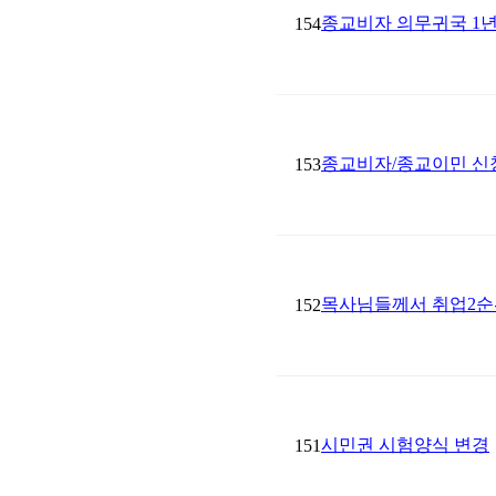
종교비자 의무귀국 1년
154
종교비자/종교이민 신청 시 
153
목사님들께서 취업2순
152
시민권 시험양식 변경
151