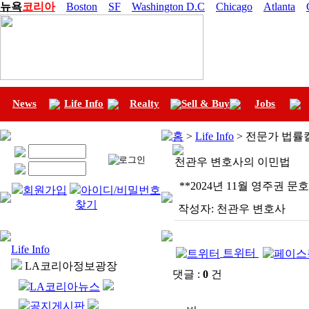
뉴욕
코리아
Boston
SF
Washington D.C
Chicago
Atlanta
News
Life Info
Realty
Sell & Buy
Jobs
홈
>
Life Info
> 전문가 법률
천관우 변호사의 이민법
**2024년 11월 영주권 문호
회원가입
아이디/비밀번호
찾기
작성자:
천관우 변호사
Life Info
트위터
LA코리아정보광장
댓글 :
0
건
LA코리아뉴스
공지게시판