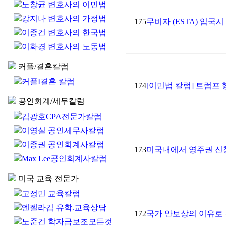
노창균 변호사의 이민법
강지나 변호사의 가정법
175
무비자 (ESTA) 입국
이종건 변호사의 한국법
이화경 변호사의 노동법
커플/결혼칼럼
커플I결혼 칼럼
174
[이민법 칼럼] 트럼프
공인회계/세무칼럼
김광호CPA전문가칼럼
이영실 공인세무사칼럼
이종권 공인회계사칼럼
173
미국내에서 영주권 신청을
Max Lee공인회계사칼럼
미국 교육 전문가
고정민 교육칼럼
엔젤라김 유학.교육상담
172
국가 안보상의 이유로
노준건 학자금보조모든것