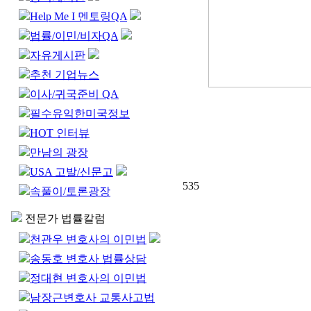
Help Me I 멘토링QA
법률/이민/비자QA
자유게시판
추천 기업뉴스
이사/귀국준비 QA
필수유익한미국정보
HOT 인터뷰
만남의 광장
USA 고발/신문고
535
속풀이/토론광장
전문가 법률칼럼
천관우 변호사의 이민법
송동호 변호사 법률상담
정대현 변호사의 이민법
남장근변호사 교통사고법