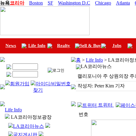
뉴욕
코리아
Boston
SF
Washington D.C
Chicago
Atlanta
News
Life Info
Realty
Sell & Buy
Jobs
홈
>
Life Info
> LA코리아정
LA코리아뉴스
캘리포니아 주 상원의장 주
회원가입
아이디/비밀번호
작성자:
Peter Kim 기자
찾기
트위터
Life Info
번호
LA코리아정보광장
LA코리아뉴스
공지게시판