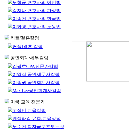
노창균 변호사의 이민법
강지나 변호사의 가정법
이종건 변호사의 한국법
이화경 변호사의 노동법
커플/결혼칼럼
커플I결혼 칼럼
공인회계/세무칼럼
김광호CPA전문가칼럼
이영실 공인세무사칼럼
이종권 공인회계사칼럼
Max Lee공인회계사칼럼
미국 교육 전문가
고정민 교육칼럼
엔젤라김 유학.교육상담
노준건 학자금보조모든것