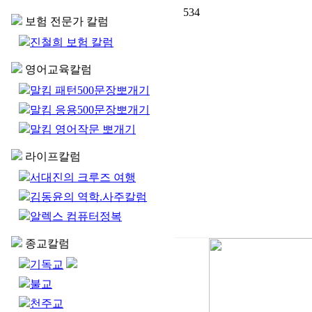
534
보험 전문가 칼럼
진철희 보험 칼럼
영어교육칼럼
말킴 패턴500문장뽀개기
말킴 응용500문장뽀개기
말킴 영어작문 뽀개기
라이프칼럼
서대진의 크루즈 여행
김동윤의 역학.사주칼럼
알렉스 컴퓨터정복
종교칼럼
기독교
불교
천주교