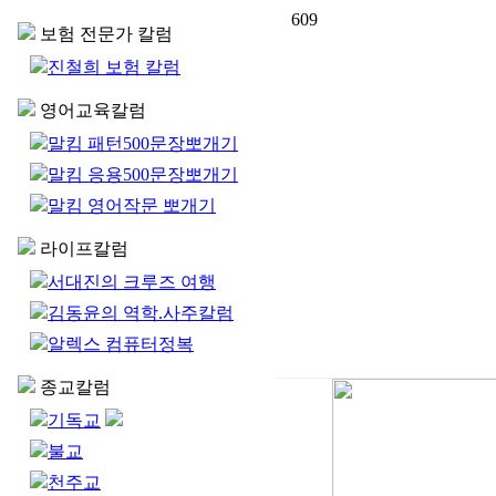
609
보험 전문가 칼럼
진철희 보험 칼럼
영어교육칼럼
말킴 패턴500문장뽀개기
말킴 응용500문장뽀개기
말킴 영어작문 뽀개기
라이프칼럼
서대진의 크루즈 여행
김동윤의 역학.사주칼럼
알렉스 컴퓨터정복
종교칼럼
기독교
불교
천주교