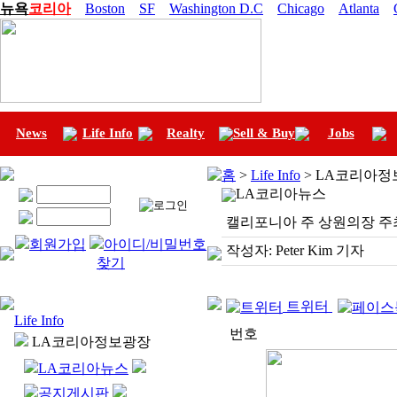
뉴욕
코리아
Boston
SF
Washington D.C
Chicago
Atlanta
News
Life Info
Realty
Sell & Buy
Jobs
홈
>
Life Info
> LA코리아정
LA코리아뉴스
캘리포니아 주 상원의장 주
회원가입
아이디/비밀번호
작성자:
Peter Kim 기자
찾기
트위터
Life Info
번호
LA코리아정보광장
LA코리아뉴스
공지게시판