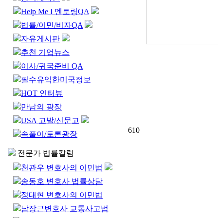
Help Me I 멘토링QA
법률/이민/비자QA
자유게시판
추천 기업뉴스
이사/귀국준비 QA
필수유익한미국정보
HOT 인터뷰
만남의 광장
USA 고발/신문고
610
속풀이/토론광장
전문가 법률칼럼
천관우 변호사의 이민법
송동호 변호사 법률상담
정대현 변호사의 이민법
남장근변호사 교통사고법