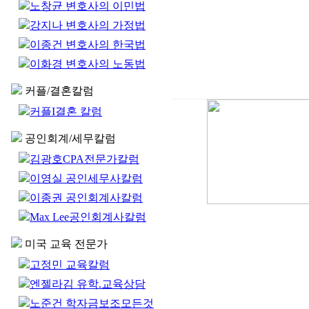
노창균 변호사의 이민법
강지나 변호사의 가정법
이종건 변호사의 한국법
이화경 변호사의 노동법
커플/결혼칼럼
커플I결혼 칼럼
공인회계/세무칼럼
김광호CPA전문가칼럼
이영실 공인세무사칼럼
이종권 공인회계사칼럼
Max Lee공인회계사칼럼
미국 교육 전문가
고정민 교육칼럼
엔젤라김 유학.교육상담
노준건 학자금보조모든것