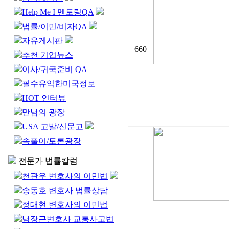
Help Me I 멘토링QA
법률/이민/비자QA
자유게시판
660
추천 기업뉴스
이사/귀국준비 QA
필수유익한미국정보
HOT 인터뷰
만남의 광장
USA 고발/신문고
속풀이/토론광장
전문가 법률칼럼
천관우 변호사의 이민법
송동호 변호사 법률상담
정대현 변호사의 이민법
남장근변호사 교통사고법