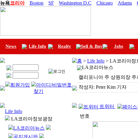
뉴욕
코리아
Boston
SF
Washington D.C
Chicago
Atlanta
News
Life Info
Realty
Sell & Buy
Jobs
홈
>
Life Info
> LA코리아정
LA코리아뉴스
캘리포니아 주 상원의장 주
회원가입
아이디/비밀번호
작성자:
Peter Kim 기자
찾기
트위터
Life Info
번호
LA코리아정보광장
LA코리아뉴스
공지게시판