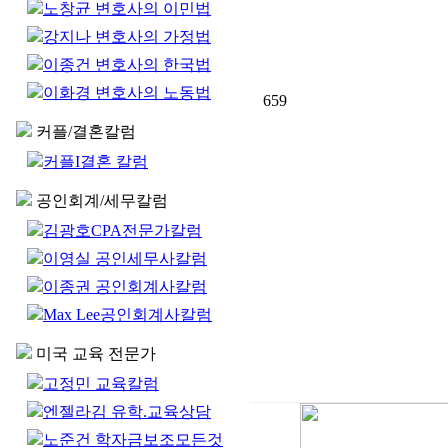
노창균 변호사의 이민법
강지나 변호사의 가정법
이종건 변호사의 한국법
이화경 변호사의 노동법
659
커플/결혼칼럼
커플I결혼 칼럼
공인회계/세무칼럼
김광호CPA전문가칼럼
이영실 공인세무사칼럼
이종권 공인회계사칼럼
Max Lee공인회계사칼럼
미국 교육 전문가
고정민 교육칼럼
엔젤라김 유학.교육상담
노준건 학자금보조모든것