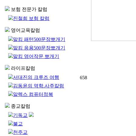
보험 전문가 칼럼
진철희 보험 칼럼
영어교육칼럼
말킴 패턴500문장뽀개기
말킴 응용500문장뽀개기
말킴 영어작문 뽀개기
라이프칼럼
서대진의 크루즈 여행
658
김동윤의 역학.사주칼럼
알렉스 컴퓨터정복
종교칼럼
기독교
불교
천주교