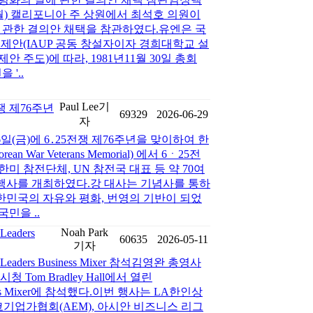
(월) 캘리포니아 주 상원에서 최석호 의원이
에 관한 결의안 채택을 참관하였다.유엔은 국
 제안(IAUP 공동 창설자이자 경희대학교 설
안 주도)에 따라, 1981년11월 30일 총회
 '..
Paul Lee기
쟁 제76주년
69329
2026-06-29
자
일(금)에 6․25전쟁 제76주년을 맞이하여 한
War Veterans Memorial) 에서 6ㆍ25전
미 참전단체, UN 참전국 대표 등 약 70여
행사를 개최하였다.강 대사는 기념사를 통하
한민국의 자유와 평화, 번영의 기반이 되었
민을 ..
Noah Park
Leaders
60635
2026-05-11
기자
 Leaders Business Mixer 참석김영완 총영사
s 시청 Tom Bradley Hall에서 열린
 Business Mixer에 참석했다.이번 행사는 LA한인상
시코기업가협회(AEM), 아시안 비즈니스 리그