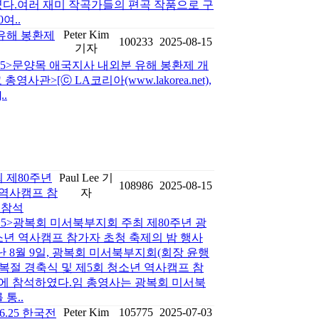
석하였다.여러 재미 작곡가들의 편곡 작품으로 구
여..
Peter Kim
유해 봉환제
100233
2025-08-15
기자
8-15>문양목 애국지사 내외분 유해 봉환제 개
사관>[ⓒ LA코리아(www.lakorea.net),
.
 제80주년
Paul Lee 기
108986
2025-08-15
 역사캠프 참
자
 참석
-15>광복회 미서북부지회 주최 제80주년 광
소년 역사캠프 참가자 초청 축제의 밤 행사
 8월 9일, 광복회 미서북부지회(회장 윤행
광복절 경축식 및 제5회 청소년 역사캠프 참
사에 참석하였다.임 총영사는 광복회 미서북
통..
Peter Kim
105775
2025-07-03
6.25 한국전