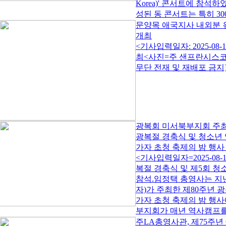
Korea)' 콘서트에 참
성된 동 콘서트는 특히 300
문양목 애국지사 내외분 
개최
<기사입력일자: 2025-0
최<사진=주 샌프란시스코 총영
무단 전재 및 재배포 금지].
광복회 미서북부지회 주최
광복절 경축식 및 청소년
가자 초청 축제의 밤 행사
<기사입력일자=2025-08
복절 경축식 및 제5회 청
참석.임정택 총영사는 지난
자)가 주최한 제80주년 
가자 초청 축제의 밤 행
부지회가 매년 역사캠프를 
주LA총영사관, 제75주년 