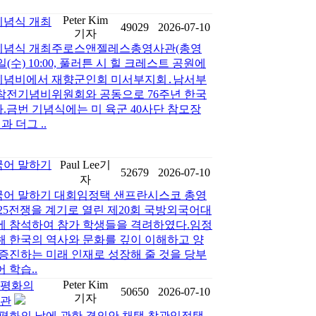
Peter Kim
 기념식 개최
49029
2026-07-10
기자
전쟁 기념식 개최주로스앤젤레스총영사관(총영
일(수) 10:00, 풀러튼 시 힐 크레스트 공원에
기념비에서 재향군인회 미서부지회․남서부
, 참전기념비위원회와 공동으로 76주년 한국
.금번 기념식에는 미 육군 40사단 참모장
령과 더그 ..
국어 말하기
Paul Lee기
52679
2026-07-10
자
국어 말하기 대회임정택 샌프란시스코 총영
 6·25전쟁을 계기로 열린 제20회 국방외국어대
에 참석하여 참가 학생들을 격려하였다.임정
해 한국의 역사와 문화를 깊이 이해하고 양
증진하는 미래 인재로 성장해 줄 것을 당부
 학습..
Peter Kim
 평화의
50650
2026-07-10
기자
참관
 평화의 날에 관한 결의안 채택 참관임정택