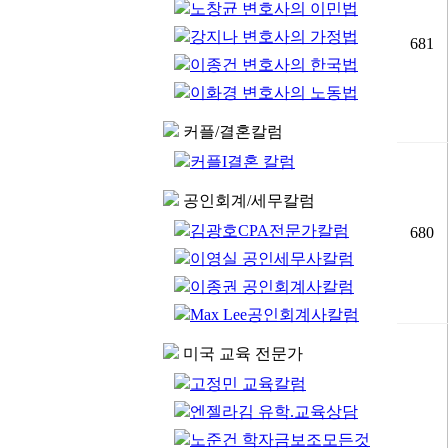
노창균 변호사의 이민법
강지나 변호사의 가정법
681
이종건 변호사의 한국법
이화경 변호사의 노동법
커플/결혼칼럼
커플I결혼 칼럼
공인회계/세무칼럼
김광호CPA전문가칼럼
680
이영실 공인세무사칼럼
이종권 공인회계사칼럼
Max Lee공인회계사칼럼
미국 교육 전문가
고정민 교육칼럼
엔젤라김 유학.교육상담
노준건 학자금보조모든것