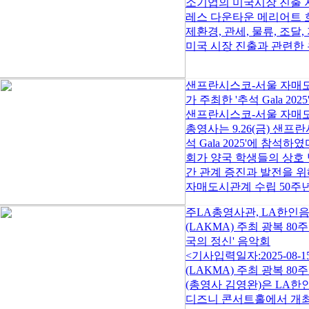
소기업의 미국시장 진출 지
레스 다운타운 메리어트 
제환경, 관세, 물류, 조
미국 시장 진출과 관련한 유
샌프란시스코-서울 자매
가 주최한 '추석 Gala 2025
샌프란시스코-서울 자매도시
총영사는 9.26(금) 샌
석 Gala 2025'에 참
회가 양국 학생들의 상호
간 관계 증진과 발전을 위
자매도시관계 수립 50주년
주LA총영사관, LA한인
(LAKMA) 주최 광복 80
국의 정신' 음악회
<기사입력일자:2025-08
(LAKMA) 주최 광복 8
(총영사 김영완)은 LA한인음
디즈니 콘서트홀에서 개최한 광