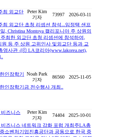
Peter Kim
주최 외교단
73997
2026-03-11
기자
최 외교단 초청 리셉션 참석...임정택 샌프
 Christina Montoya 캘리포니아 주 상원의
ion에서주최한 외교단 초청 리셉션에 참석하여,
호 의원 등 주 상원 고위인사 및외교단 등과 교
 -[ⓒ LA코리아(www.lakorea.net),
.
Noah Park
재미한인장학기
86560
2025-11-05
기자
재미한인장학기금 전수행사 개최..
Peter Kim
미 비즈니스
74404
2025-10-01
기자
한미 비즈니스 네트워크 강화 포럼 개최주LA총
 중소벤처기업진흥공단과 공동으로 한국 중