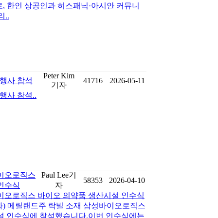
사로, 한인 상공인과 히스패닉·아시안 커뮤니
..
Peter Kim
 기념행사 참석
41716
2026-05-11
기자
기념행사 참석..
바이오로직스
Paul Lee기
58353
2026-04-10
인수식
자
이오로직스 바이오 의약품 생산시설 인수식
(화) 메릴랜드주 락빌 소재 삼성바이오로직스
설 인수식에 참석했습니다.이번 인수식에는