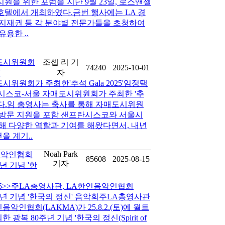
원을 위한 포럼을 지난 9월 23일, 로스앤젤
호텔에서 개최하였다.금번 행사에는 LA 경
달, 지재권 등 각 분야별 전문가들을 초청하여
용한 ..
도시위원회
조셉 리 기
74240
2025-10-01
'
자
위원회가 주최한'추석 Gala 2025'임정택
프란시스코-서울 자매도시위원회가 주최한 '추
석하였다.임 총영사는 축사를 통해 자매도시위원
 방문 지원을 포함 샌프란시스코와 서울시
해 다양한 역할과 기여를 해왔다면서, 내년
을 계기..
Noah Park
음악인협회
85608
2025-08-15
기자
주년 기념 '한
-15>>주LA총영사관, LA한인음악인협회
0주년 기념 '한국의 정신' 음악회주LA총영사관
악인협회(LAKMA)가 25.8.2.(토)에 월트
복 80주년 기념 '한국의 정신(Spirit of