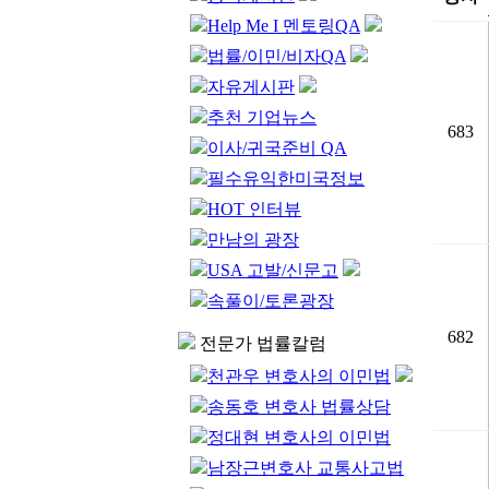
Help Me I 멘토링QA
법률/이민/비자QA
자유게시판
추천 기업뉴스
683
이사/귀국준비 QA
필수유익한미국정보
HOT 인터뷰
만남의 광장
USA 고발/신문고
속풀이/토론광장
682
전문가 법률칼럼
천관우 변호사의 이민법
송동호 변호사 법률상담
정대현 변호사의 이민법
남장근변호사 교통사고법