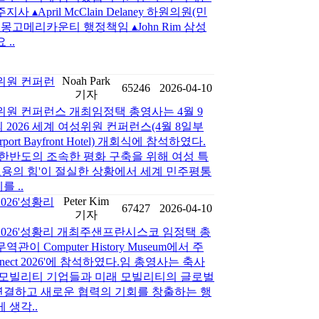
주지사 ▴April McClain Delaney 하원의원(민
ich 몽고메리카운티 행정책임 ▴John Rim 삼성
..
Noah Park
성위원 컨퍼런
65246
2026-04-10
기자
성위원 컨퍼런스 개최임정택 총영사는 4월 9
2026 세계 여성위원 컨퍼런스(4월 8일부
irport Bayfront Hotel) 개회식에 참석하였다.
한반도의 조속한 평화 구축을 위해 여성 특
'포용의 힘'이 절실한 상황에서 세계 민주평통
 ..
Peter Kim
t 2026'성황리
67427
2026-04-10
기자
onnect 2026'성황리 개최주샌프란시스코 임정택 총
역관이 Computer History Museum에서 주
rConnect 2026'에 참석하였다.임 총영사는 축사
 모빌리티 기업들과 미래 모빌리티의 글로벌
결하고 새로운 협력의 기회를 창출하는 행
 생각..