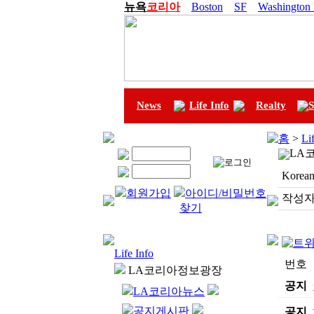
뉴욕
코리아
Boston
SF
Washington
News
Life Info
Realty
S
홈
>
Li
LA
Korean
회원가입
아이디/비밀번호
작성자
찾기
Life Info
번호
LA코리아정보광장
공지
LA코리아뉴스
공지게시판
공지