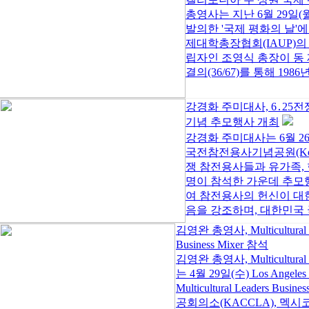
총영사는 지난 6월 29일
발의한 '국제 평화의 날'
제대학총장협회(IAUP)의
립자인 조영식 총장이 동 제
결의(36/67)를 통해 1986년을
강경화 주미대사, 6․25전
기념 추모행사 개최
강경화 주미대사는 6월 26
국전참전용사기념공원(Korean 
쟁 참전용사들과 유가족, 한
명이 참석한 가운데 추모
여 참전용사의 헌신이 대
음을 강조하며, 대한민국 국
김영완 총영사, Multicultural 
Business Mixer 참석
김영완 총영사, Multicultural
는 4월 29일(수) Los Angele
Multicultural Leaders
공회의소(KACCLA), 멕