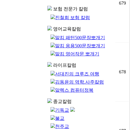
679
보험 전문가 칼럼
진철희 보험 칼럼
영어교육칼럼
말킴 패턴500문장뽀개기
말킴 응용500문장뽀개기
말킴 영어작문 뽀개기
라이프칼럼
678
서대진의 크루즈 여행
김동윤의 역학.사주칼럼
알렉스 컴퓨터정복
종교칼럼
기독교
불교
천주교