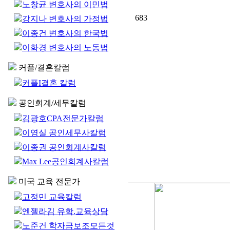
노창균 변호사의 이민법
683
강지나 변호사의 가정법
이종건 변호사의 한국법
이화경 변호사의 노동법
커플/결혼칼럼
커플I결혼 칼럼
공인회계/세무칼럼
김광호CPA전문가칼럼
이영실 공인세무사칼럼
이종권 공인회계사칼럼
Max Lee공인회계사칼럼
미국 교육 전문가
고정민 교육칼럼
엔젤라김 유학.교육상담
노준건 학자금보조모든것