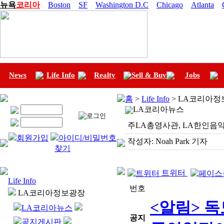
뉴욕
코리아
Boston
SF
Washington D.C
Chicago
Atlanta
News
Life Info
Realty
Sell & Buy
Jobs
홈
>
Life Info
> LA코리아정
LA코리아뉴스
주LA총영사관, LA한인음악인
회원가입
아이디/비밀번호
작성자:
Noah Park 기자
찾기
트위터
Life Info
번호
LA코리아정보광장
<알림> 
LA코리아뉴스
공지
공지게시판