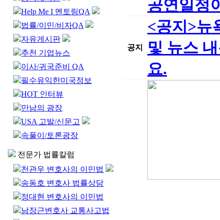
공연일정이
Help Me I 멘토링QA
<공지>뉴
법률/이민/비자QA
자유게시판
및 뉴스 
공지
추천 기업뉴스
요.
이사/귀국준비 QA
필수유익한미국정보
HOT 인터뷰
만남의 광장
USA 고발/신문고
속풀이/토론광장
전문가 법률칼럼
천관우 변호사의 이민법
송동호 변호사 법률상담
정대현 변호사의 이민법
남장근변호사 교통사고법