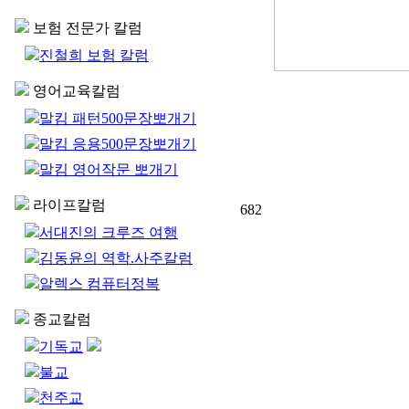
보험 전문가 칼럼
진철희 보험 칼럼
영어교육칼럼
말킴 패턴500문장뽀개기
말킴 응용500문장뽀개기
말킴 영어작문 뽀개기
라이프칼럼
682
서대진의 크루즈 여행
김동윤의 역학.사주칼럼
알렉스 컴퓨터정복
종교칼럼
기독교
불교
천주교