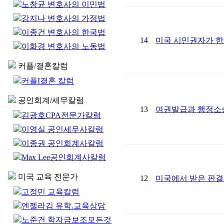
노창균 변호사의 이민법
강지나 변호사의 가정법
이종건 변호사의 한국법
14
미국 시민권자가 한
이화경 변호사의 노동법
커플/결혼칼럼
커플I결혼 칼럼
공인회계/세무칼럼
13
여권발급과 행정소송
김광호CPA전문가칼럼
이영실 공인세무사칼럼
이종권 공인회계사칼럼
Max Lee공인회계사칼럼
미국 교육 전문가
12
미국에서 받은 판결
고정민 교육칼럼
엔젤라김 유학.교육상담
노준건 학자금보조모든것