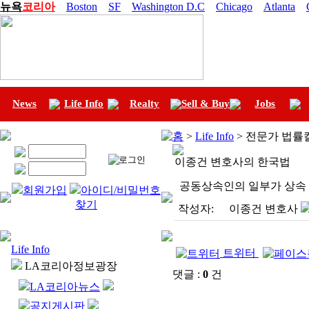
뉴욕
코리아
Boston
SF
Washington D.C
Chicago
Atlanta
News
Life Info
Realty
Sell & Buy
Jobs
홈
>
Life Info
> 전문가 법률
이종건 변호사의 한국법
공동상속인의 일부가 상속 
회원가입
아이디/비밀번호
찾기
작성자:
이종건 변호사
Life Info
트위터
LA코리아정보광장
댓글 :
0
건
LA코리아뉴스
공지게시판