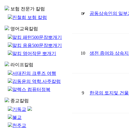
보험 전문가 칼럼
공동상속인의 일부가
☞
진철희 보험 칼럼
영어교육칼럼
말킴 패턴500문장뽀개기
말킴 응용500문장뽀개기
10
생전 증여와 상속
말킴 영어작문 뽀개기
라이프칼럼
서대진의 크루즈 여행
김동윤의 역학.사주칼럼
알렉스 컴퓨터정복
9
한국의 토지및 건물
종교칼럼
기독교
불교
천주교