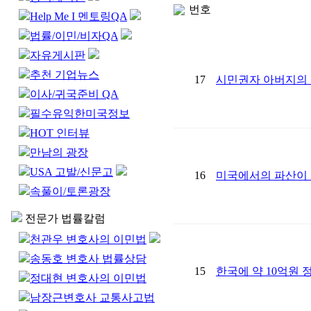
번호
Help Me I 멘토링QA
법률/이민/비자QA
자유게시판
추천 기업뉴스
17
시민권자 아버지의
이사/귀국준비 QA
필수유익한미국정보
HOT 인터뷰
만남의 광장
USA 고발/신문고
16
미국에서의 파산이
속풀이/토론광장
전문가 법률칼럼
천관우 변호사의 이민법
송동호 변호사 법률상담
15
한국에 약 10억원
정대현 변호사의 이민법
남장근변호사 교통사고법