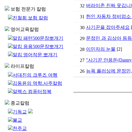
버라이존 진짜 웃깁니
32
보험 전문가 칼럼
한인 자동차 정비업소 
31
진철희 보험 칼럼
사기꾼을 잡아주세요
[
30
영어교육칼럼
말킴 패턴500문장뽀개기
문정민 과 김상아 등
29
말킴 응용500문장뽀개기
이민자의 눈물
[2]
28
말킴 영어작문 뽀개기
"사기꾼 안응돈(Danny 
27
라이프칼럼
뉴욕 플러싱에 문정민
26
서대진의 크루즈 여행
김동윤의 역학.사주칼럼
알렉스 컴퓨터정복
종교칼럼
기독교
불교
천주교