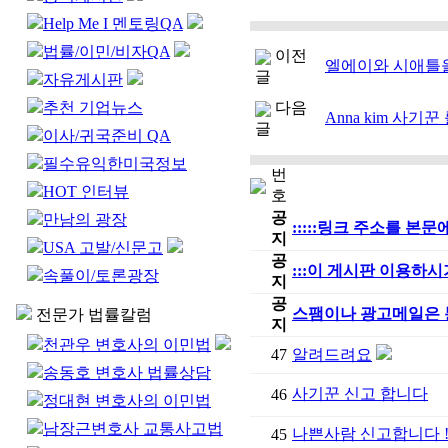
Help Me I 멘토링QA
법률/이민/비자QA
이전
엘에이와 시애틀
글
자유게시판
추천 기업뉴스
다음
Anna kim 사기
글
이사/귀국준비 QA
필수유익한미국정보
번
HOT 인터뷰
호
공
만남의 광장
:::::링크 주소를 
지
USA 고발/신문고
공
:::이 게시판 이용하시
속풀이/토론광장
지
공
스팸이나 광고메일은
전문가 법률칼럼
지
천관우 변호사의 이민법
47
알려드려요
송동호 변호사 법률상담
사기꾼 신고 합니다
46
정대현 변호사의 이민법
남장근변호사 교통사고법
나쁜사람 신고합니다 !!!!
45