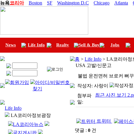
뉴욕
코리아
Boston
SF
Washington D.C
Chicago
Atlanta
News
Life Info
Realty
Sell & Buy
Jobs
홈
>
Life Info
> LA코리아정보
USA 고발/신문고
불법 운전면허 브로커 뻐
회원가입
아이디/비밀번호
작성자:
사랑이
찾기
최근 사진 보기 2.p
첨부파
일:
Life Info
LA코리아정보광장
트위터
LA코리아뉴스
댓글 :
0
건
공지게시판