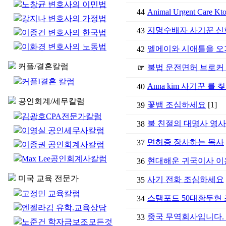
노창균 변호사의 이민법
44
Animal Urgent Care Kt
강지나 변호사의 가정법
지명수배자 사기꾼 신
43
이종건 변호사의 한국법
이화경 변호사의 노동법
엘에이와 시애틀을 오
42
커플/결혼칼럼
불법 운전면허 브로커
☞
커플I결혼 칼럼
Anna kim 사기꾼 를
40
공인회계/세무칼럼
꽃뱀 조심하세요
[1]
39
김광호CPA전문가칼럼
불 친절의 대명사 영사
38
이영실 공인세무사칼럼
면허증 장사하는 목사
37
이종권 공인회계사칼럼
Max Lee공인회계사칼럼
현대해운 귀국이사 이용
36
미국 교육 전문가
사기 전화 조심하세요
35
고정민 교육칼럼
스탬포드 50대황두현
34
엔젤라김 유학.교육상담
중국 무역회사입니다. 
33
노준건 학자금보조모든것