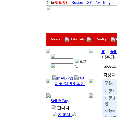
뉴욕
코리아
Boston
SF
Washington
News
Life Info
Realty
S
홈
>
Sel
미주최
SPACE
작성자:
회원가입
아이
구분
디/비밀번호찾기
제품명
제품회
Sell & Buy
명
팝니다
사용기
자동차