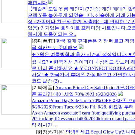
매합니다
【테슬라 모델 Y 롱 레인지 (7인승) 개인 매매의
모델 Y를 놓아두게 되었습니다. 신속하게 거래 가
징 : 가족이나 친구와 함께 외출하는 데 편리한 "7 
있음) 인기있는 호와이트 프리미엄 시트입니다.오토 
체시에 도움이되는 오..
[휴대폰/IT]
한국 갈때 휴대폰은 가장 빠르고 저렴
국 심카드로 준비해요
✈️ 7월은 여름방학과 휴가 시즌의 절정입니다. ♥ 
셨나요? ♥ 한국가서 와이파이나 심카드 찾느라 헤매
로 미리 준비하세요 ★ Y CONNECT KOREA e
사용! ★ 한국가서 휴대폰 가장 빠르고 간편한 사용 
코드 발송 (2) ..
[기타제품]
Amazon Prime Day Sale Up to 70% O
존 프라임 대이 세일 70% 까지 (6/23/2026
Amazon Prime Day Sale Up to 70% OFF 아마존 
6/26/2026)From Tues. 6/23 to Fri. 6/26. 화요일
As an Amazon associate I earn from qualifying purchas
20Tracking ID essencedail06-20Click or cut a
릭 하시면 ..
[화장품/미용]
안녕하세요 Seoul Glow Up입니다