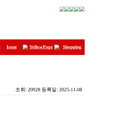
Issue
YellowPage
Shopping
조회:
20928
등록일:
2025-11-08