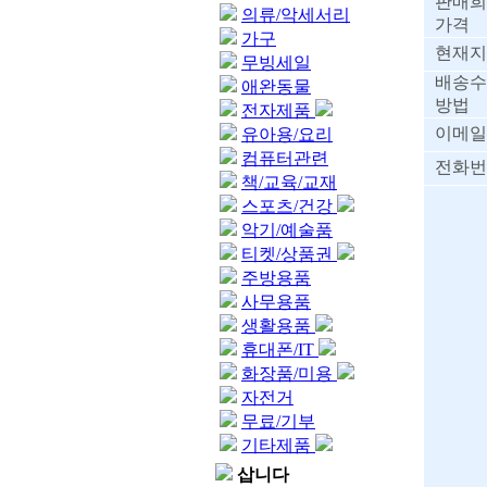
판매희
의류/악세서리
가격
가구
현재지
무빙세일
배송수
애완동물
방법
전자제품
이메일
유아용/요리
컴퓨터관련
전화번
책/교육/교재
스포츠/건강
악기/예술품
티켓/상품권
주방용품
사무용품
생활용품
휴대폰/IT
화장품/미용
자전거
무료/기부
기타제품
삽니다