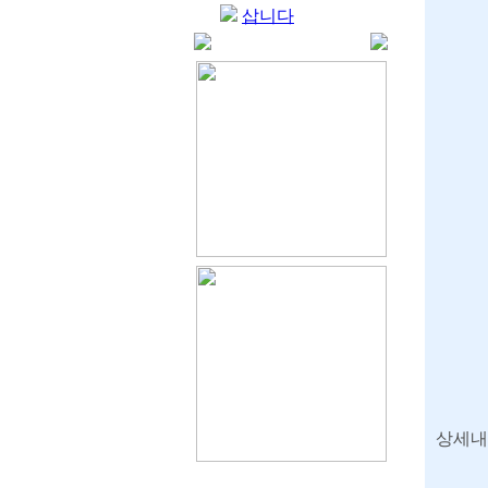
삽니다
상세내