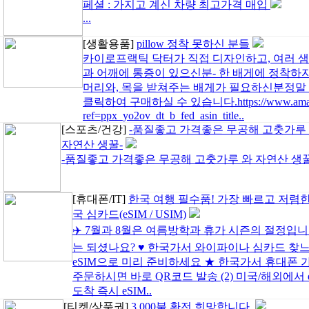
페셜 : 가지고 계신 차량 최고가격 매입
...
[생활용품]
pillow 정착 못하신 분들
카이로프랙틱 닥터가 직접 디자인하고, 여러 샘
과 어깨에 통증이 있으신분- 한 배게에 정착하지
머리와, 목을 받쳐주는 배게가 필요하신분정말
클릭하여 구매하실 수 있습니다.https://www.amazo
ref=ppx_yo2ov_dt_b_fed_asin_title..
[스포츠/건강]
-품질좋고 가격좋은 무공해 고춧가루
자연산 생꿀-
-품질좋고 가격좋은 무공해 고춧가루 와 자연산 생꿀-
[휴대폰/IT]
한국 여행 필수품! 가장 빠르고 저렴한
국 심카드(eSIM / USIM)
✈️ 7월과 8월은 여름방학과 휴가 시즌의 절정입니
는 되셨나요? ♥ 한국가서 와이파이나 심카드 찾
eSIM으로 미리 준비하세요 ★ 한국가서 휴대폰 가장
주문하시면 바로 QR코드 발송 (2) 미국/해외에서 e
도착 즉시 eSIM..
[티켓/상품권]
3,000불 환전 희망합니다.