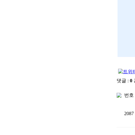
댓글 :
0
번호
2087