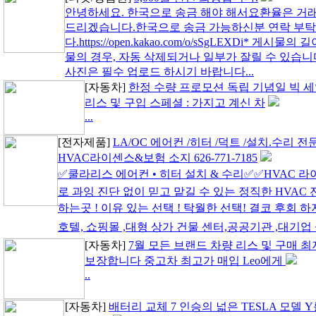
안녕하세요. 한국으로 송금 해야 해서요환율은 거래당일 네
드리겠습니다.한국으로 송금 가능하신분 연락 부
다.https://open.kakao.com/o/sSgLEXDi* 
물의 경우, 자동 삭제되거나 일부가 잘릴 수 있습니
사진은 필수 업로드 하시기 바랍니다...
[자동차]
한정 수량 프로모션 독립 기념일 빅 세일
리스 및 구입 스페셜 : 가지고 계신 차
...
[전자제품]
LA/OC 에어컨 /히터 /덕트 /설치.수리 전
HVAC라이센스&보험 소지 626-771-7185
✅쿨라리스 에어컨 • 히터 설치 & 수리✅✅HVAC 라
로 과잉 진단 없이 믿고 맡길 수 있는 정직한 HVAC
하는곳 ! 이유 있는 선택 ! 탁월한 선택! 결코 후회 하
호텔, 쇼핑몰 ,대형 상가 건물 센터,공공기관 ,대기업 설
[자동차]
7월 모든 브랜드 차량 리스 및 구매 
보장합니다 중고차 최고가 매입 Leo에게
..
[자동차]
배터리 교체 7 인승의 넓은 TESLA 모델 Y