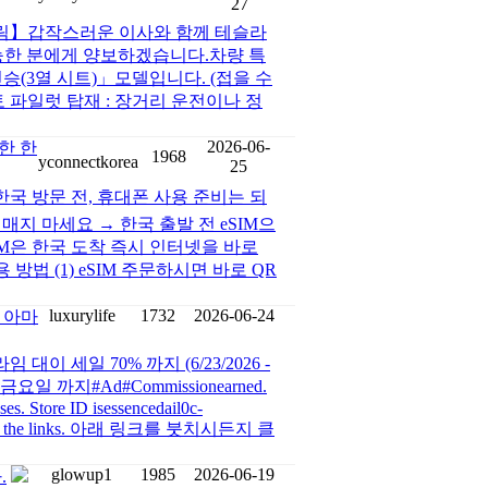
27
 알림】갑작스러운 이사와 함께 테슬라
능한 분에게 양보하겠습니다.차량 특
인승(3열 시트)」모델입니다. (접을 수
파일럿 탑재 : 장거리 운전이나 정
2026-06-
한 한
1968
yconnectkorea
25
한국 방문 전, 휴대폰 사용 준비는 되
지 마세요 → 한국 출발 전 eSIM으
SIM은 한국 도착 즉시 인터넷을 바로
방법 (1) eSIM 주문하시면 바로 QR
luxurylife
1732
2026-06-24
FF 아마
프라임 대이 세일 70% 까지 (6/23/2026 -
 부터 금요일 까지#Ad#Commissionearned.
es. Store ID isessencedail0c-
nd paste the links. 아래 링크를 붓치시든지 클
glowup1
1985
2026-06-19
.