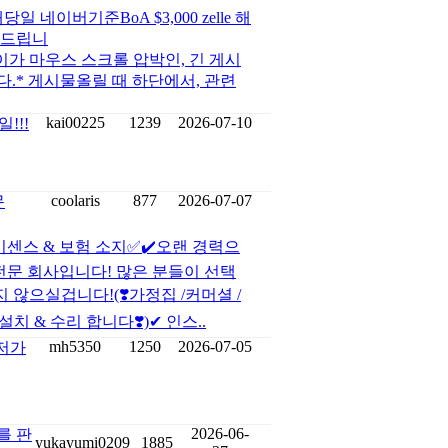
이버기준BoA $3,000 zelle 해
탁드립니
게시물의 길이가 마우스 스크롤 압박인, 긴 게시
다.* 게시물올릴 때 하단에서, 관련
kai00225
1239
2026-07-10
!!!
coolaris
877
2026-07-07
문
이센스 & 보험 소지✅✔️오랜 경력으
 전문 회사입니다! 많은 분들이 선택
지 않으실겁니다!(❣️가정집 /커머셜 /
치 & 수리 합니다❣️)✔ 인스..
mh5350
1250
2026-07-05
최저가
2026-06-
를 판
yukayumi0209
1885