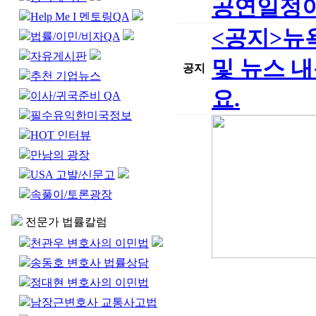
공연일정이
Help Me I 멘토링QA
<공지>뉴
법률/이민/비자QA
자유게시판
및 뉴스 
공지
추천 기업뉴스
요.
이사/귀국준비 QA
필수유익한미국정보
HOT 인터뷰
만남의 광장
USA 고발/신문고
속풀이/토론광장
전문가 법률칼럼
천관우 변호사의 이민법
송동호 변호사 법률상담
정대현 변호사의 이민법
남장근변호사 교통사고법