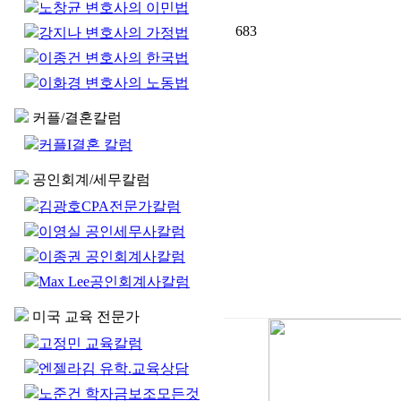
노창균 변호사의 이민법
683
강지나 변호사의 가정법
이종건 변호사의 한국법
이화경 변호사의 노동법
커플/결혼칼럼
커플I결혼 칼럼
공인회계/세무칼럼
김광호CPA전문가칼럼
이영실 공인세무사칼럼
이종권 공인회계사칼럼
Max Lee공인회계사칼럼
미국 교육 전문가
고정민 교육칼럼
엔젤라김 유학.교육상담
노준건 학자금보조모든것