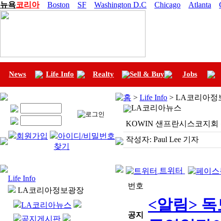
뉴욕
코리아
Boston
SF
Washington D.C
Chicago
Atlanta
News
Life Info
Realty
Sell & Buy
Jobs
홈
>
Life Info
> LA코리아정
LA코리아뉴스
KOWIN 샌프란시스코지회
회원가입
아이디/비밀번호
작성자:
Paul Lee 기자
찾기
트위터
Life Info
번호
LA코리아정보광장
<알림> 
LA코리아뉴스
공지
공지게시판