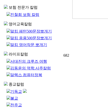
보험 전문가 칼럼
진철희 보험 칼럼
영어교육칼럼
말킴 패턴500문장뽀개기
말킴 응용500문장뽀개기
말킴 영어작문 뽀개기
라이프칼럼
682
서대진의 크루즈 여행
김동윤의 역학.사주칼럼
알렉스 컴퓨터정복
종교칼럼
기독교
불교
천주교