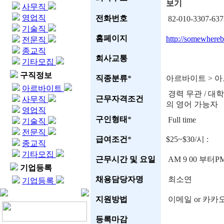
보기
사무직
영업직
전화번호
82-010-3307-637
기술직
홈페이지
http://somewherebu
전문직
종교직
회사교통
기타모집
구직정보
직종분류
*
아르바이트 > 
아르바이트
경력 무관 / 대
근무자격조건
사무직
의 영어 가능자
영업직
구인형태
*
Full time
기술직
전문직
급여조건
*
$25~$30/시 :
종교직
기타모집
근무시간 및 요일
AM 9 00 부터
기업등록
채용담당자명
최소연
기업등록
지원방법
이메일 or 카카오
등록마감