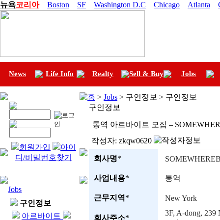
뉴욕
코리아
Boston
SF
Washington D.C
Chicago
Atlanta
News
Life Info
Realty
Sell & Buy
Jobs
홈
>
Jobs
> 구인정보 > 구인정보
구인정보
통역 아르바이트 모집 – SOMEWHEREBU
작성자:
zkqw0620
회원가입
아이
디/비밀번호찾기
회사명
*
SOMEWHEREB
사업내용
*
통역
Jobs
근무지역
*
New York
구인정보
3F, A-dong, 239 
아르바이트
회사주소
*