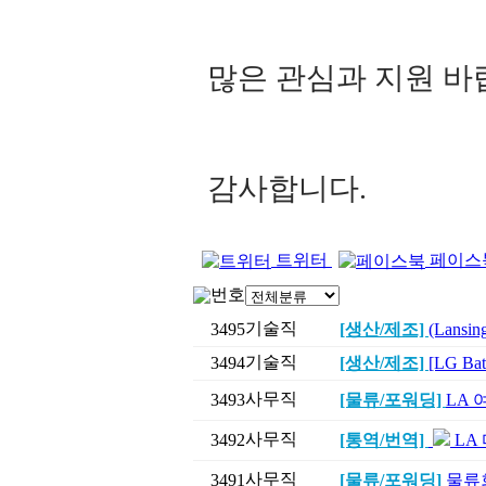
많은 관심과 지원 바
감사합니다.
트위터
페이스
번호
기술직
3495
[생산/제조]
(Lans
기술직
3494
[생산/제조]
[LG B
사무직
3493
[물류/포워딩]
LA 
사무직
3492
[통역/번역]
LA
사무직
3491
[물류/포워딩]
물류