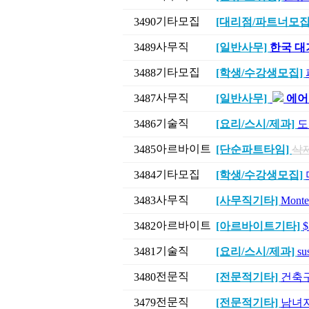
기타모집
3490
[대리점/파트너모집
사무직
3489
[일반사무]
한국 대기
기타모집
3488
[학생/수강생모집]
사무직
3487
[일반사무]
에어
기술직
3486
[요리/스시/제과]
도
아르바이트
3485
[단순파트타임]
삭
기타모집
3484
[학생/수강생모집]
사무직
3483
[사무직기타]
Mont
아르바이트
3482
[아르바이트기타]
기술직
3481
[요리/스시/제과]
su
전문직
3480
[전문적기타]
건축구조
전문직
3479
[전문적기타]
남녀지