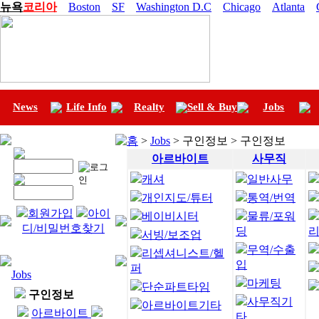
뉴욕
코리아
Boston
SF
Washington D.C
Chicago
Atlanta
News
Life Info
Realty
Sell & Buy
Jobs
홈
>
Jobs
> 구인정보 > 구인정보
아르바이트
사무직
캐셔
일반사무
개인지도/튜터
통역/번역
회원가입
아이
베이비시터
물류/포워
디/비밀번호찾기
딩
서빙/보조업
무역/수출
리셉셔니스트/헬
입
퍼
Jobs
마케팅
단순파트타임
구인정보
사무직기
아르바이트기타
아르바이트
타