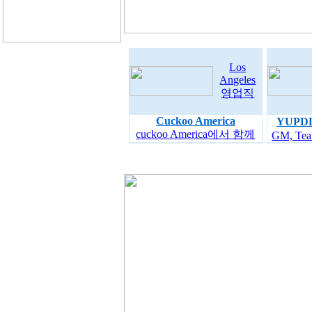
Los
Angeles
영업직
Cuckoo America
YUPD
cuckoo America에서 함께
GM, Team