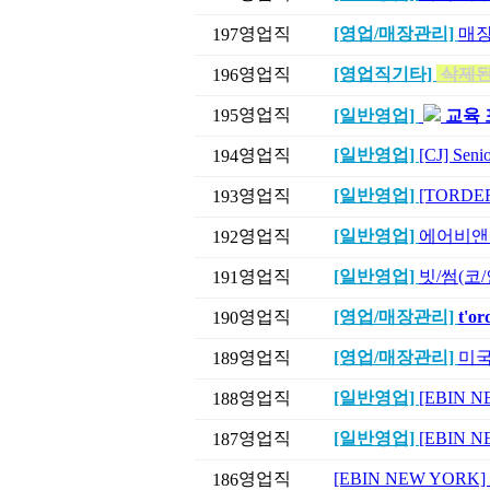
영업직
[영업/매장관리]
매장 
197
영업직
[영업직기타]
삭제된
196
영업직
195
[일반영업]
교육 
영업직
[일반영업]
[CJ] Sen
194
영업직
[일반영업]
[TORDE
193
영업직
[일반영업]
에어비앤
192
영업직
[일반영업]
빗/썸(코
191
영업직
[영업/매장관리]
t'
190
영업직
[영업/매장관리]
미국
189
영업직
[일반영업]
[EBIN
188
영업직
[일반영업]
[EBIN
187
영업직
[EBIN NEW YO
186