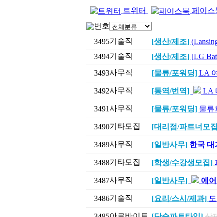
트위터
페이스
번호
기술직
3495
[생산/제조]
(Lans
기술직
3494
[생산/제조]
[LG B
사무직
3493
[물류/포워딩]
LA 
사무직
3492
[통역/번역]
LA
사무직
3491
[물류/포워딩]
물류
기타모집
3490
[대리점/파트너모집
사무직
3489
[일반사무]
한국 대기
기타모집
3488
[학생/수강생모집]
사무직
3487
[일반사무]
에어
기술직
3486
[요리/스시/제과]
도
아르바이트
3485
[단순파트타임]
삭