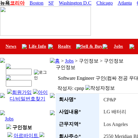
뉴욕
코리아
Boston
SF
Washington D.C
Chicago
Atlanta
News
Life Info
Realty
Sell & Buy
Jobs
홈
>
Jobs
> 구인정보 > 구인정보
구인정보
Software Engineer 구인(컴싸 전공 우
작성자:
cpnp
회원가입
아이
디/비밀번호찾기
회사명
*
CP&P
사업내용
*
LG 배터리
Jobs
근무지역
*
Los Angeles
구인정보
아르바이트
회사주소
*
2550 Meridian Bl