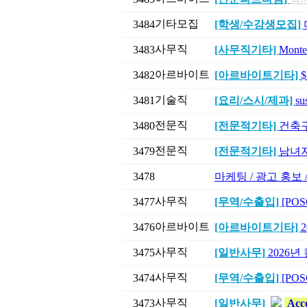
기타모집
3484
[학생/수강생모집]
사무직
3483
[사무직기타]
Mont
아르바이트
3482
[아르바이트기타]
기술직
3481
[요리/스시/제과]
su
전문직
3480
[전문적기타]
건축구조
전문직
3479
[전문적기타]
남녀지
3478
마케팅 / 광고 홍보
사무직
3477
[무역/수출입]
[POS
아르바이트
3476
[아르바이트기타]
사무직
3475
[일반사무]
2026
사무직
3474
[무역/수출입]
[POSC
사무직
3473
[일반사무]
Acco