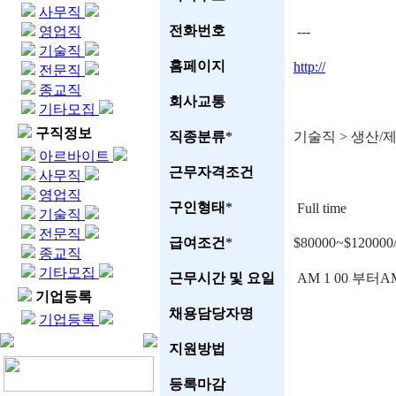
사무직
전화번호
영업직
---
기술직
홈페이지
http://
전문직
종교직
회사교통
기타모집
구직정보
직종분류
*
기술직 > 생산/
아르바이트
근무자격조건
사무직
영업직
구인형태
*
Full time
기술직
전문직
급여조건
*
$80000~$120000
종교직
기타모집
근무시간 및 요일
AM 1 00 부터A
기업등록
채용담당자명
기업등록
지원방법
등록마감