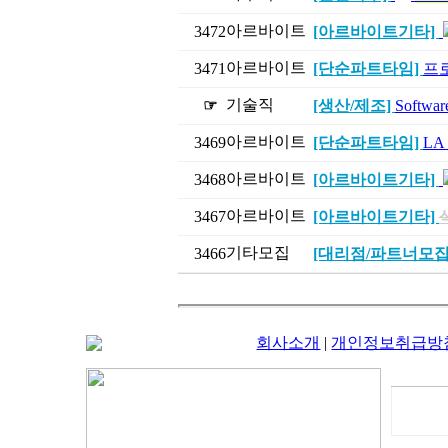
아르바이트
3472
[아르바이트기타]
아르바이트
3471
[단순파트타임]
프
기술직
☞
[생산/제조]
Softw
아르바이트
3469
[단순파트타임]
LA
아르바이트
3468
[아르바이트기타]
아르바이트
3467
[아르바이트기타]
기타모집
3466
[대리점/파트너모집
회사소개
|
개인정보취급방