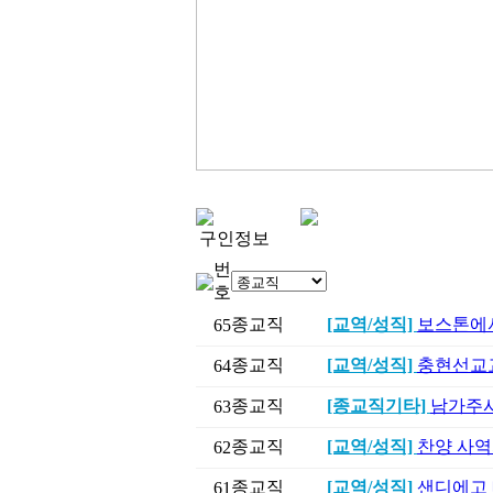
구인정보
번
호
종교직
[교역/성직]
보스톤에서
65
종교직
[교역/성직]
충현선교교
64
종교직
[종교직기타]
남가주사
63
종교직
[교역/성직]
찬양 사역
62
종교직
[교역/성직]
샌디에고 
61