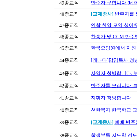
종교직
반주자 구합니다 (베
49
종교직
[교계종사]
반주자를
48
종교직
연합 찬양 모임 싱어/
47
종교직
찬송가 및 CCM 반주
46
종교직
한국요양원에서 자원 
45
종교직
[캐나다]담임목사 청
44
종교직
사역자 청빙합니다.
43
종교직
반주자를 모십니다 -
42
종교직
지휘자 청빙합니다
41
종교직
선한목자 한국학교 
40
종교직
[교계종사]
예배 반주
39
종교직
학생부를 지도할 전
38