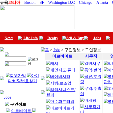
뉴욕
코리아
Boston
SF
Washington D.C
Chicago
Atlanta
News
Life Info
Realty
Sell & Buy
Jobs
홈
>
Jobs
> 구인정보 > 구인정보
아르바이트
사무직
캐셔
일반사무
일
개인지도/튜터
통역/번역
해
회원가입
아이
베이비시터
물류/포워
영
디/비밀번호찾기
딩
관리
서빙/보조업
무역/수출
고
리셉셔니스트/
입
헬퍼
텔
Jobs
마케팅
단순파트타임
영
구인정보
사무직기
아르바이트기
아르바이트
타