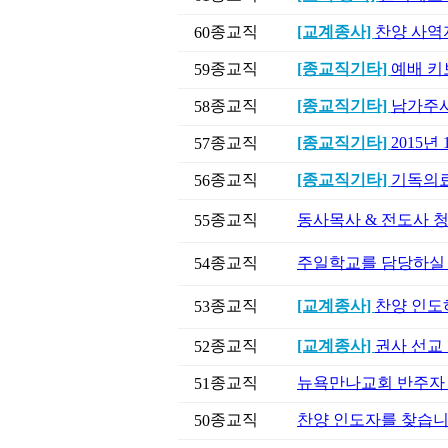
종교직
[교계종사]
찬양 사역
60
종교직
[종교직기타]
예배 키
59
종교직
[종교직기타]
남가주사
58
종교직
[종교직기타]
2015년
57
종교직
[종교직기타]
기독의료
56
종교직
동사목사 & 전도사 
55
종교직
주일학교를 담당하실
54
종교직
[교계종사]
찬양 인도
53
종교직
[교계종사]
권사 선교
52
종교직
뉴욕만나교회 반주자 
51
종교직
찬양 인도자를 찾습니
50