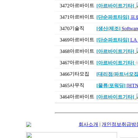
아르바이트
3472
[아르바이트기타]
아르바이트
3471
[단순파트타임]
프
기술직
3470
[생산/제조]
Softw
아르바이트
3469
[단순파트타임]
LA
아르바이트
3468
[아르바이트기타]
아르바이트
3467
[아르바이트기타]
기타모집
3466
[대리점/파트너모집
사무직
3465
[물류/포워딩]
[HT
아르바이트
3464
[아르바이트기타]
회사소개
|
개인정보취급방