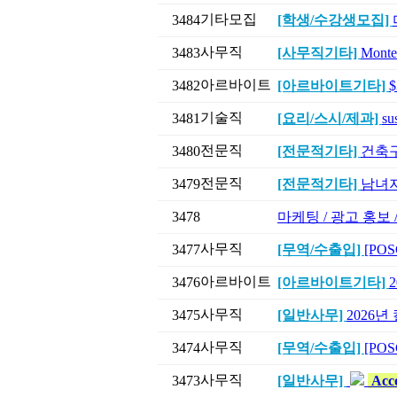
기타모집
3484
[학생/수강생모집]
사무직
3483
[사무직기타]
Mont
아르바이트
3482
[아르바이트기타]
기술직
3481
[요리/스시/제과]
su
전문직
3480
[전문적기타]
건축구조
전문직
3479
[전문적기타]
남녀지
3478
마케팅 / 광고 홍보
사무직
3477
[무역/수출입]
[POS
아르바이트
3476
[아르바이트기타]
사무직
3475
[일반사무]
2026
사무직
3474
[무역/수출입]
[POSC
사무직
3473
[일반사무]
Acco