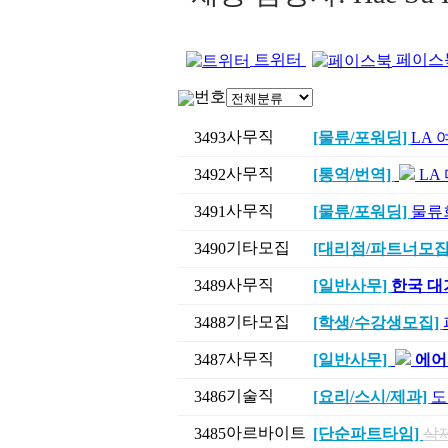
트위터
페이스
번호
사무직
3493
[물류/포워딩]
LA 
사무직
3492
[통역/번역]
LA
사무직
3491
[물류/포워딩]
물류
기타모집
3490
[대리점/파트너모집
사무직
3489
[일반사무]
한국 대기
기타모집
3488
[학생/수강생모집]
사무직
3487
[일반사무]
에어
기술직
3486
[요리/스시/제과]
도
아르바이트
3485
[단순파트타임]
삭