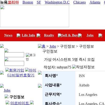
뉴욕
코리아
Boston
SF
Washington D.C
Chicago
Atlanta
News
Life Info
Realty
Sell & Buy
Jobs
홈
>
Jobs
> 구인정보 > 구인정보
구인정보
가상 어시스턴트 5명 즉시 모집
작성자:
suhyun75
회원가입
아이
디/비밀번호찾기
회사명
*
ISN
사업내용
*
Airbnb
Jobs
근무지역
*
Los Angeles
구인정보
아르바이트
회사주소
*
Los Angeles, CA