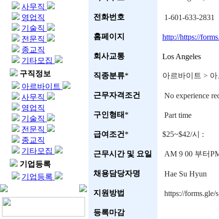
사무직
전화번호
영업직
1-601-633-2831
기술직
홈페이지
http://https://f
전문직
종교직
회사교통
Los Angeles
기타모집
구직정보
직종분류
*
아르바이트 > 
아르바이트
근무자격조건
No experience re
사무직
영업직
구인형태
*
Part time
기술직
전문직
급여조건
*
$25~$42/시 :
종교직
기타모집
근무시간 및 요일
AM 9 00 부터P
기업등록
채용담당자명
Hae Su Hyun
기업등록
지원방법
https://forms.g
등록마감