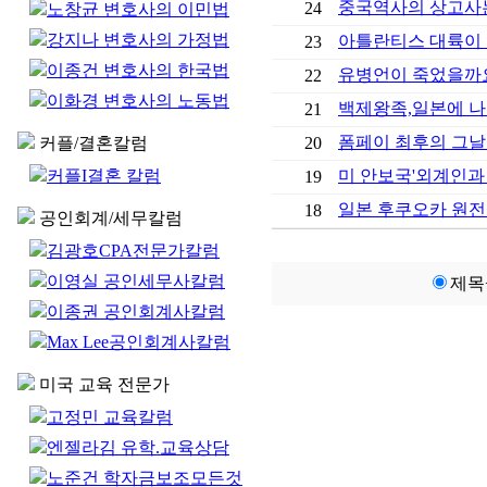
중국역사의 상고사
24
노창균 변호사의 이민법
강지나 변호사의 가정법
아틀란티스 대륙이 
23
이종건 변호사의 한국법
유병언이 죽었을까요
22
이화경 변호사의 노동법
백제왕족,일본에 
21
폼페이 최후의 그날
커플/결혼칼럼
20
커플I결혼 칼럼
미 안보국'외계인과
19
일본 후쿠오카 원전
18
공인회계/세무칼럼
김광호CPA전문가칼럼
이영실 공인세무사칼럼
제목
이종권 공인회계사칼럼
Max Lee공인회계사칼럼
미국 교육 전문가
고정민 교육칼럼
엔젤라김 유학.교육상담
노준건 학자금보조모든것