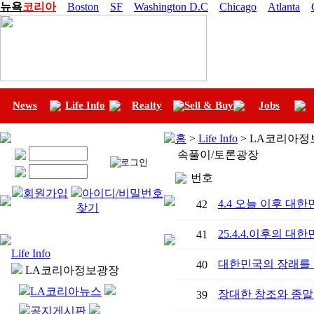
뉴욕
코리아
Boston
SF
Washington D.C
Chicago
Atlanta
News
Life Info
Realty
Sell & Buy
Jobs
홈
>
Life Info
> LA코리아정
속풀이/토론광장
번호
회원가입
아이디/비밀번호
4.4 오늘 이후 
42
찾기
25.4.4.이후의 
41
Life Info
대한민국의 장래를 
40
LA코리아정보광장
LA코리아뉴스
장대한 창조와 종말
39
공지게시판