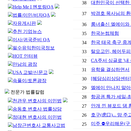
대한민국이 선택한
38
Help Me I 멘토링QA
박경호 목사님의 환상
37
법률/이민/비자QA
자유게시판
룸녀출신 엘에이와
36
추천 기업뉴스
한국눈썹체험
35
이사/귀국준비 QA
한국 태국 축구 중계방
34
필수유익한미국정보
탈모고민, 헤어두피
33
HOT 인터뷰
CA주서 싱글로 '내
32
만남의 광장
유학을 결심하면서
31
USA 고발/신문고
[혜담심리상담센터]
30
속풀이/토론광장
엘에이 만나지 말아
29
전문가 법률칼럼
항공권 특가 세일-
28
천관우 변호사의 이민법
안개 낀 뷰포드 댐
27
송동호 변호사 법률상담
호구(虎口)... 맘 
26
정대현 변호사의 이민법
미주 ⛔우리해운(구
25
남장근변호사 교통사고법