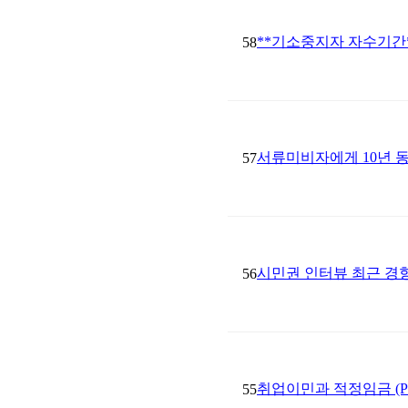
**기소중지자 자수기간
58
서류미비자에게 10년 
57
시민권 인터뷰 최근 경향**
56
취업이민과 적정임금 (Preva
55