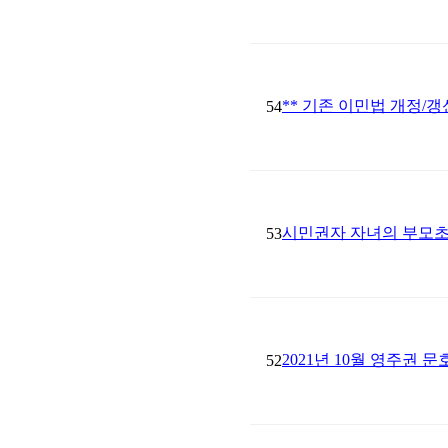
** 기존 이민법 개정/갱신
54
시민권자 자녀의 부모초
53
2021년 10월 영주권 문
52