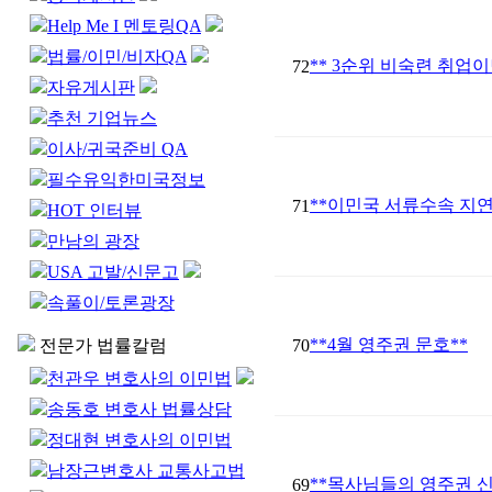
Help Me I 멘토링QA
법률/이민/비자QA
** 3순위 비숙련 취업이
72
자유게시판
추천 기업뉴스
이사/귀국준비 QA
필수유익한미국정보
**이민국 서류수속 지연
71
HOT 인터뷰
만남의 광장
USA 고발/신문고
속풀이/토론광장
**4월 영주권 문호**
전문가 법률칼럼
70
천관우 변호사의 이민법
송동호 변호사 법률상담
정대현 변호사의 이민법
남장근변호사 교통사고법
**목사님들의 영주권 신청
69