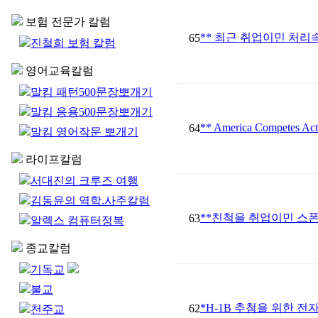
보험 전문가 칼럼
** 최근 취업이민 처리
65
진철희 보험 칼럼
영어교육칼럼
말킴 패턴500문장뽀개기
말킴 응용500문장뽀개기
** America Compete
64
말킴 영어작문 뽀개기
라이프칼럼
서대진의 크루즈 여행
김동윤의 역학.사주칼럼
**친척을 취업이민 스폰
63
알렉스 컴퓨터정복
종교칼럼
기독교
불교
*H-1B 추첨을 위한 전
62
천주교