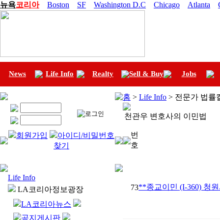
뉴욕
코리아
Boston
SF
Washington D.C
Chicago
Atlanta
News
Life Info
Realty
Sell & Buy
Jobs
홈
>
Life Info
> 전문가 법률
천관우 변호사의 이민법
번
회원가입
아이디/비밀번호
호
찾기
Life Info
**종교이민 (I-360) 청
73
LA코리아정보광장
LA코리아뉴스
공지게시판