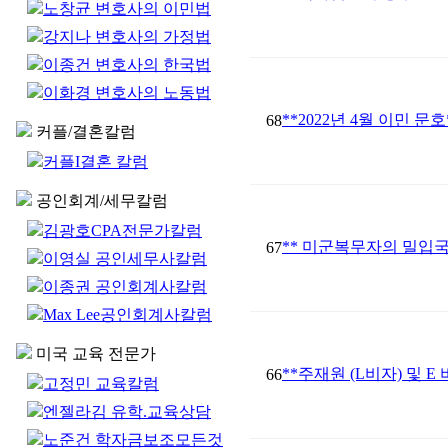
노창균 변호사의 이민법
강지나 변호사의 가정법
이종건 변호사의 한국법
이화경 변호사의 노동법
**2022년 4월 이민 문호
68
커플/결혼칼럼
커플I결혼 칼럼
공인회계/세무칼럼
김광호CPA전문가칼럼
** 미군복무자의 밀입국
67
이영실 공인세무사칼럼
이종권 공인회계사칼럼
Max Lee공인회계사칼럼
미국 교육 전문가
**주재원 (L비자) 및 
66
고정민 교육칼럼
엔젤라김 유학.교육상담
노준건 학자금보조모든것