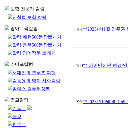
보험 전문가 칼럼
진철희 보험 칼럼
영어교육칼럼
**2023년11월 영주권
101
말킴 패턴500문장뽀개기
말킴 응용500문장뽀개기
말킴 영어작문 뽀개기
라이프칼럼
** 비이민신분 변경/연장시 
100
서대진의 크루즈 여행
김동윤의 역학.사주칼럼
알렉스 컴퓨터정복
종교칼럼
**2023년10월 영주권
99
기독교
불교
천주교