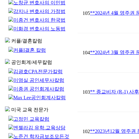
노창균 변호사의 이민법
강지나 변호사의 가정법
**2024년 4월 영주권
105
이종건 변호사의 한국법
이화경 변호사의 노동법
커플/결혼칼럼
커플I결혼 칼럼
**2024년 3월 영주권
104
공인회계/세무칼럼
김광호CPA전문가칼럼
이영실 공인세무사칼럼
이종권 공인회계사칼럼
** 종교비자 (R-1) 사
103
Max Lee공인회계사칼럼
미국 교육 전문가
고정민 교육칼럼
엔젤라김 유학.교육상담
**2023년12월 영주권
102
노준건 학자금보조모든것