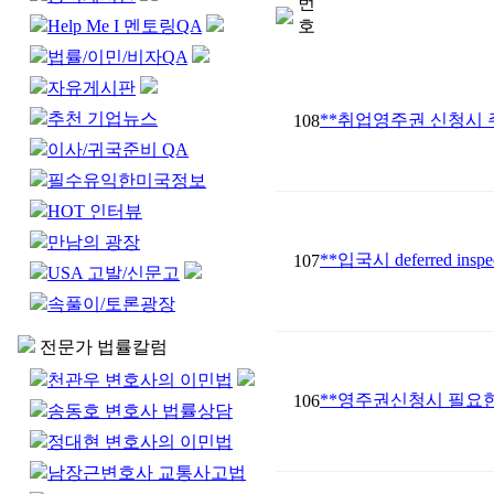
번
Help Me I 멘토링QA
호
법률/이민/비자QA
자유게시판
추천 기업뉴스
**취업영주권 신청시 
108
이사/귀국준비 QA
필수유익한미국정보
HOT 인터뷰
만남의 광장
**입국시 deferred in
107
USA 고발/신문고
속풀이/토론광장
전문가 법률칼럼
천관우 변호사의 이민법
**영주권신청시 필요
106
송동호 변호사 법률상담
정대현 변호사의 이민법
남장근변호사 교통사고법