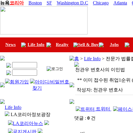
뉴욕
코리아
Boston
SF
Washington D.C
Chicago
Atlanta
News
Life Info
Realty
Sell & Buy
Jobs
홈
>
Life Info
> 전문가 법률
천관우 변호사의 이민법
** 이미 접수된 취업1순위 (
회원가입
아이디/비밀번호
찾기
작성자:
천관우 변호사
Life Info
트위터
LA코리아정보광장
댓글 :
0
건
LA코리아뉴스
공지게시판