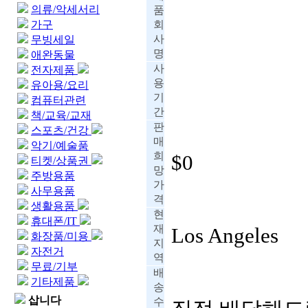
의류/악세서리
품
가구
회
사
무빙세일
명
애완동물
사
전자제품
용
유아용/요리
기
컴퓨터관련
간
책/교육/교재
판
스포츠/건강
매
악기/예술품
희
$0
티켓/상품권
망
주방용품
가
사무용품
격
생활용품
현
휴대폰/IT
재
Los Angeles
화장품/미용
지
자전거
역
무료/기부
배
기타제품
송
삽니다
수