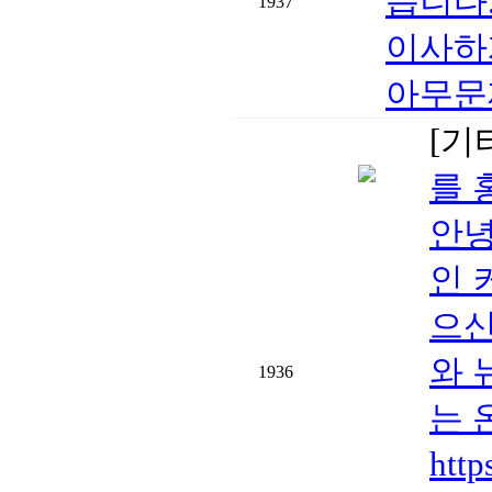
습니다.h
1937
이사하
아무문제
[기
를 
안녕
인 
으신
와 
1936
는 
htt