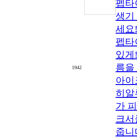
펩타
생기
세요
펩타
있게
름을
1942
아이
히알
가 
크서
줍니다