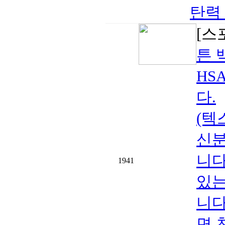
탄력
[스
튼 
HS
다.
(텍
신분
니다
1941
있는
니다
면 