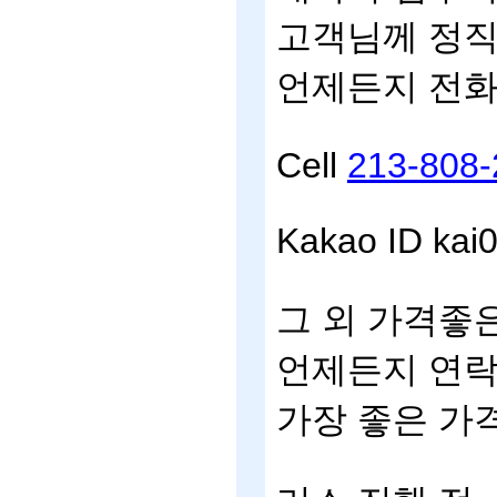
고객님께
정
언제든지
전
Cell
213-808-
Kakao ID kai
그
외
가격좋
언제든지
연
가장
좋은
가