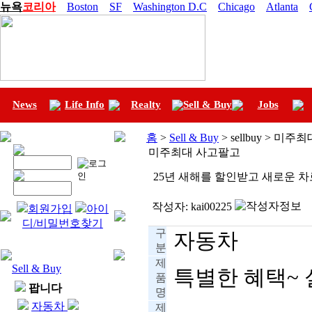
뉴욕
코리아
Boston
SF
Washington D.C
Chicago
Atlanta
News
Life Info
Realty
Sell & Buy
Jobs
홈
>
Sell & Buy
> sellbuy > 미
미주최대 사고팔고
25년 새해를 할인받고 새로운 차로 시
작성자:
kai00225
회원가입
아이
디/비밀번호찾기
구
자동차
분
제
Sell & Buy
특별한 혜택~ 실
품
팝니다
명
자동차
제