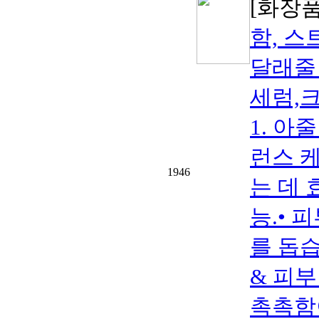
[화장품
함, 
달래줄 
세럼,크
1. 아
런스 
1946
는 데 
능.• 
를 돕습
& 피부
촉촉함