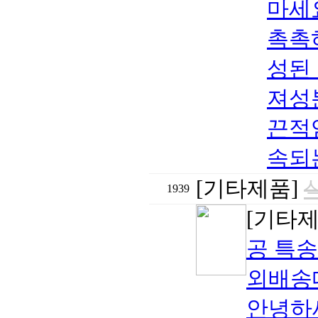
마세
촉촉
성된
져성
끈적
속되는
[기타제품]
1939
[기타
공 특송
외배송대
안녕하