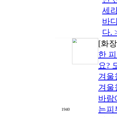
세라
바디
다.
[화장
한 피
요?
겨울
겨울
바람
는피
1940