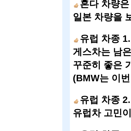
혼다
차량은
일본
차량을
유럽
차종
1
게스차는
남
꾸준히
좋은
(BMW
는
이번
유럽
차종
2
유럽차
고민