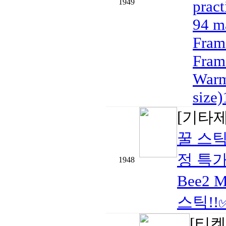
1949
pract
94 m
Fram
Fram
Warm
size)
[기타
꿀 스틱
정 특가!
1948
Bee2 M
스틱!!
[티켓