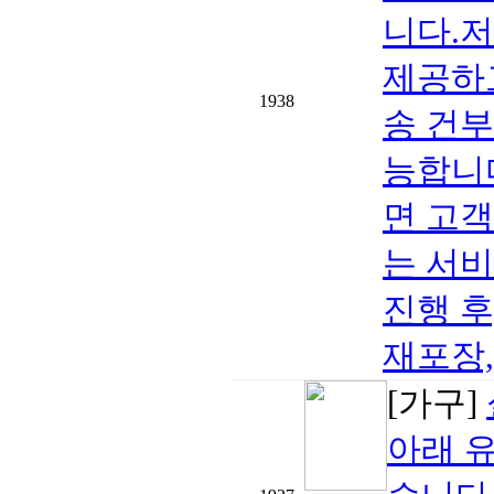
니다.
제공하
1938
송 건부
능합니
면 고
는 서
진행 후
재포장,
[가구]
아래 