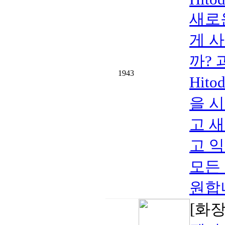
새로
게 
까?
1943
Hit
을 
고 
고 
모든
원합
[화