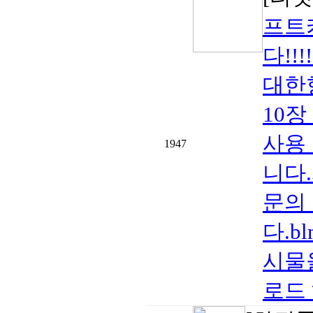
프트
다!!
대한
10
사용
1947
니다
문의
다.bl
시물
로드 