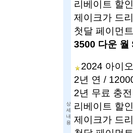
리베이트
할
제이크가
드
첫달
페이먼
3500
다운
월
2024
아이
2
년
연
/ 1200
2
년
무료
충전
리베이트
할
상
세
내
제이크가
드
용