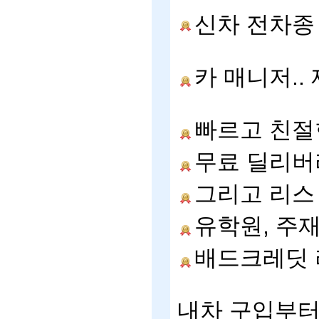
신차
전차종
카
매니저
..
빠르고
친절
무료
딜리버
그리고
리스
유학원
,
주
배드크레딧
내차
구입부