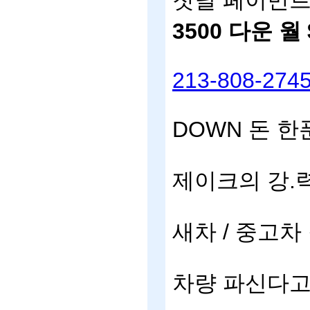
첫달
페이먼
3500
다운
월
213-808-274
DOWN
돈
한
제이크의
강
.
새차
/
중고차
차량
파신다