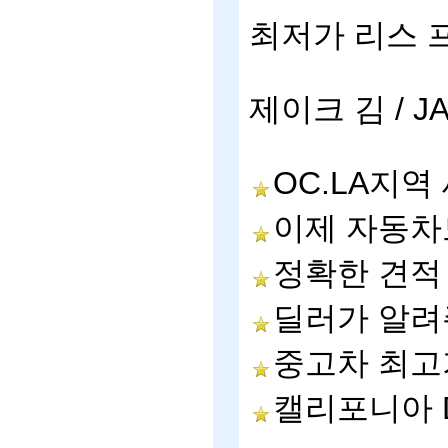
최저가
리스
제이크
김
/ J
OC.LA
지역
이제
자동차
정확한
견적
딜러가
알려
중고차
최고
캘리포니아