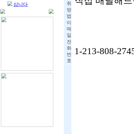
직접 배달해드
취
삽니다
방
법
이
메
일
전
화
1-213-808-274
번
호