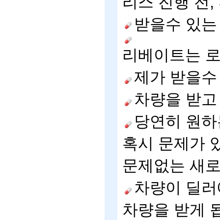
리스
진행
전
,
받을수
있는
리베이트는
제가
받을수
차량을
받고
당연히
원하
혹시
문제가
문제없는
새
차량이
딜러
차량을
받게