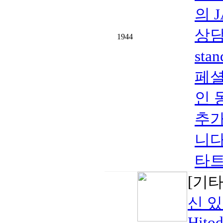
의 
상담
1944
sta
페셜
인 
추가
니다
타트 
[기
신 
Hito