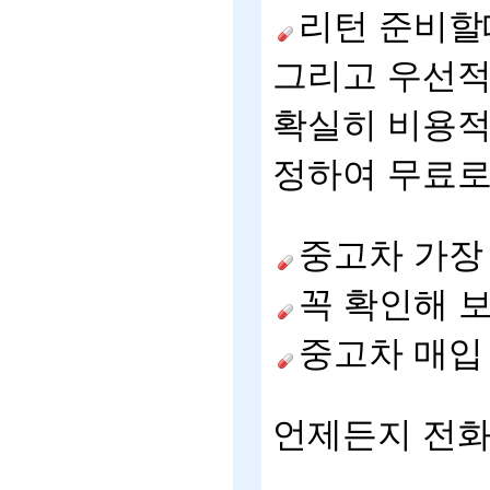
리턴
준비할
그리고
우선
확실히
비용
정하여
무료
중고차
가장
꼭
확인해
중고차
매입
언제든지
전