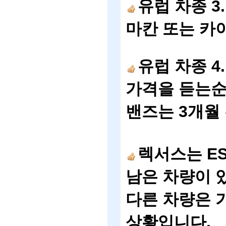
유럽
차종
3
마칸
또는
카
유럽
차종
4
가격을
듣는
밴즈는
3
개월
렉서스는
E
남은
차량이
다른
차량은
상황
입니다
.