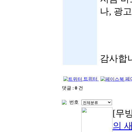
나, 광
감사합니
트위터
페
댓글 :
0
건
번호
[무
의 