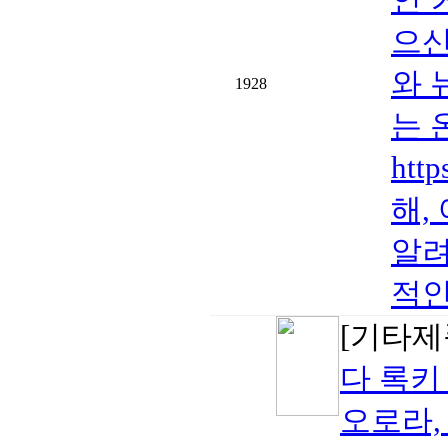
으신
와 
1928
는 
htt
해,
알려
적인
[기타제
다 록키
오로라,