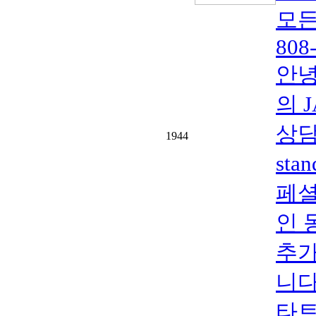
모든
808
안녕
의 
상담
1944
sta
페셜
인 
추가
니다
타트 