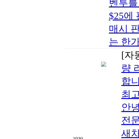
벤투를 
$25에
매시 
는 한가
[자
량 
합니
최고
안녕
전문
새차
1930