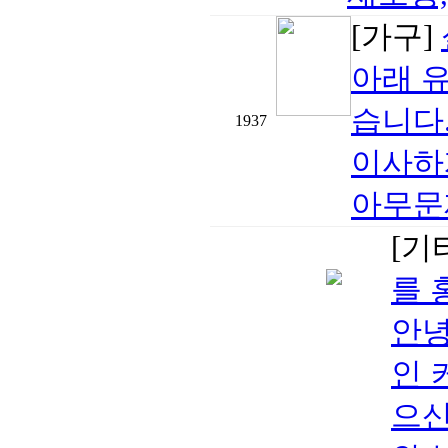
[가구]
아래 
습니다.h
1937
이사하
아무문제
[기
를 
안녕
인 
으신