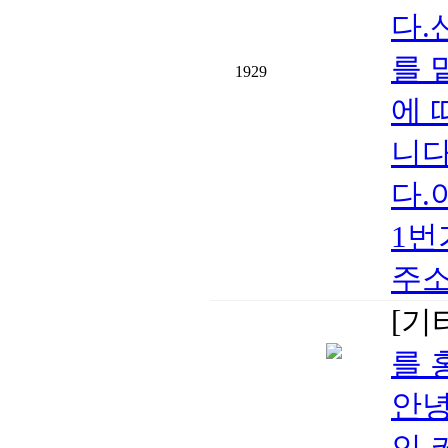
다.
를 
1929
에 
니다
다.
1번
주소: 
[기
를 
안녕
인 