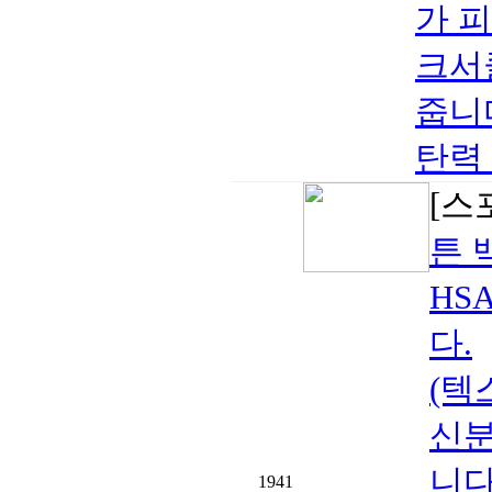
가 
크서
줍니다
탄력
[스
튼 
HS
다.
(텍
신분
니다
1941