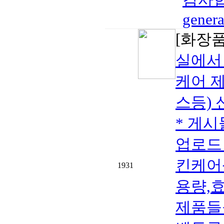
general
[화장품
실에서
케어 제
스등)
* 게시
업로드
킨케어
1931
용량,
제품들