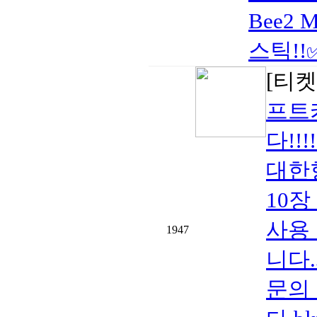
Bee2 M
스틱!!
[티켓
프트
다!!
대한
10
사용
1947
니다
문의