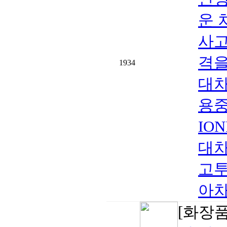
운 
사고
격을
1934
대
용중
IO
대
고
아차
[화장품