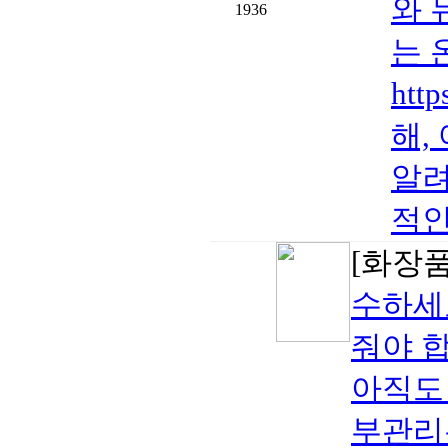
와 
1936
는 
htt
해,
알려
적인
[화장품
수하세
줘야 합
아직도
부관리