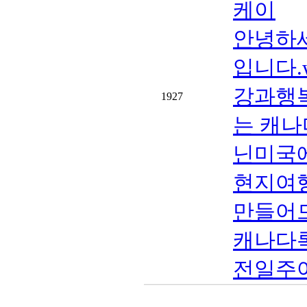
케이
안녕하
입니다.ww
강과행
1927
는 캐나
닌미국
현지여
만들어
캐나다
전일주여