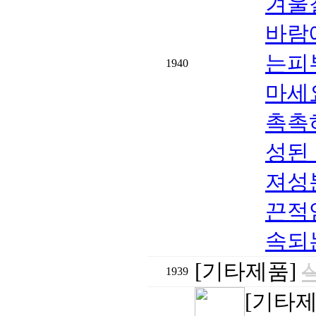
겨울
바람
는피
1940
마세
촉촉
성된
져성
끈적
속되는
[기타제품]
1939
[기타