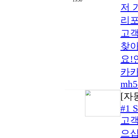
저 
리포
고객
찾아
요!연
카카
mh5
[자
#1 S
고객
으십시