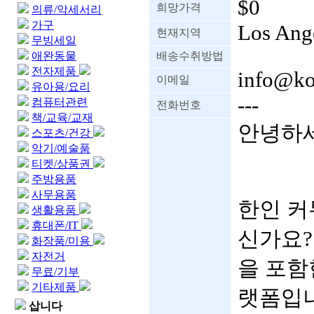
$0
희망가격
의류/악세서리
가구
Los Ang
현재지역
무빙세일
애완동물
배송수취방법
전자제품
info@ko
이메일
유아용/요리
---
컴퓨터관련
전화번호
책/교육/교재
안녕하세
스포츠/건강
악기/예술품
티켓/상품권
주방용품
사무용품
한인 커
생활용품
휴대폰/IT
신가요? 
화장품/미용
자전거
을 포함
무료/기부
기타제품
랫폼입니
삽니다