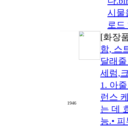
다.bl
시물
로드 
[화장품
함, 
달래줄 
세럼,크
1. 아
런스 
1946
는 데 
능.• 