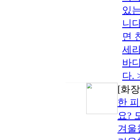
있는
니다
면 
세라
바디
다.
[화장
한 피
요?
겨울