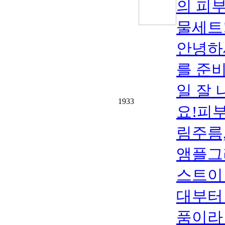
의 피
물세트
안녕하
를 준
일 잘
1933
요!피부
림주름
앰플그
스트이
대부터
품이라 