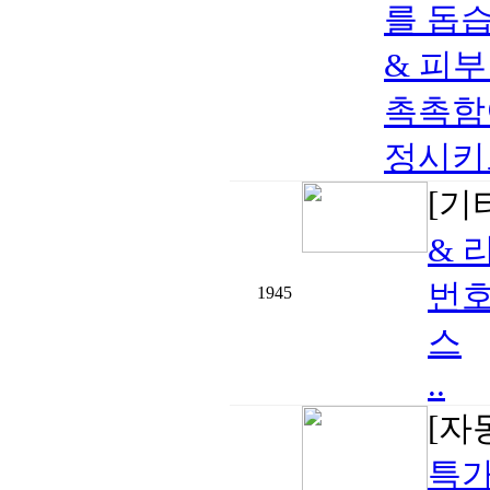
를 돕습
& 피부
촉촉함
정시키고
[기
& 
번호
1945
스
..
[자
특가