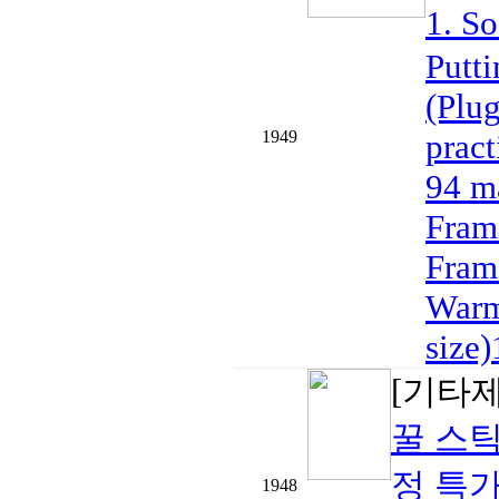
1. ​
Putti
(Plug
1949
pract
94 m
Fram
Fram
Warm
size)
[기타
꿀 스틱
정 특가!
1948