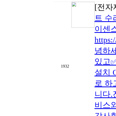
[전자
트 수
이센스
https
녕하세
있고✅
1932
설치 
로 하고
니다.
비스와
감사합니다