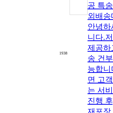
공 특송
외배송대
안녕하
니다.
제공하
1938
송 건부
능합니
면 고
는 서
진행 후
재포장,