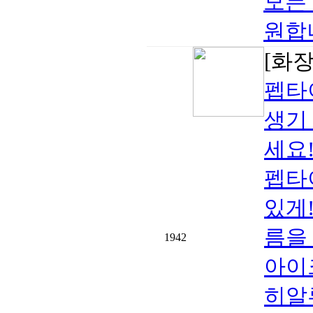
모든
원합
[화
펩타
생기
세요
펩타
있게
름을
1942
아이
히알