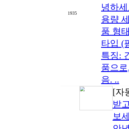
녕하세
1935
용량 세
품 형태
타입 (
특징: 
품으로,
음. ..
[자
받고
보세요
안녕