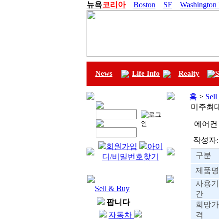
뉴욕
코리아
Boston
SF
Washington
News
Life Info
Realty
S
홈
>
Sel
미주최
에어컨 
작성자:
회원가입
아이
구분
디/비밀번호찾기
제품명
사용기
Sell & Buy
간
팝니다
희망가
자동차
격