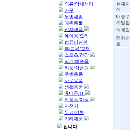
의류/악세서리
현재지
역
가구
배송수
무빙세일
취방법
애완동물
전자제품
이메일
유아용/요리
전화번
컴퓨터관련
호
책/교육/교재
스포츠/건강
악기/예술품
티켓/상품권
주방용품
사무용품
생활용품
휴대폰/IT
화장품/미용
자전거
무료/기부
기타제품
삽니다