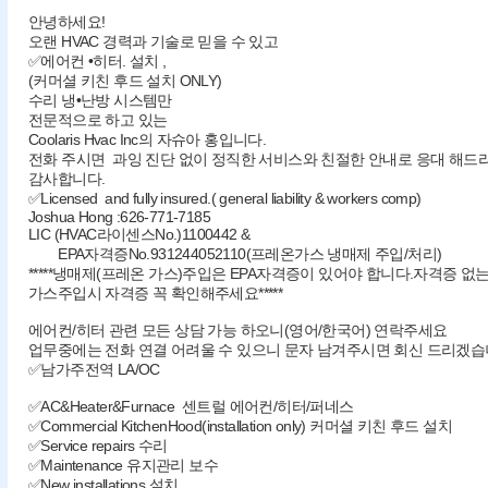
안녕하세요!
오랜 HVAC 경력과 기술로 믿을 수 있고
✅에어컨 •히터. 설치 ,
(커머셜 키친 후드 설치 ONLY)
수리 냉•난방 시스템만
전문적으로 하고 있는
Coolaris Hvac Inc의 자슈아 홍입니다.
전화 주시면 과잉 진단 없이 정직한 서비스와 친절한 안내로 응대 해드
감사합니다.
✅Licensed and fully insured.( general liability & workers comp)
Joshua Hong :626-771-7185
LIC (HVAC라이센스No.)1100442 &
EPA자격증No.931244052110(프레온가스 냉매제 주입/처리)
*****냉매제(프레온 가스)주입은 EPA자격증이 있어야 합니다.자격증 없
가스주입시 자격증 꼭 확인해주세요*****
에어컨/히터 관련 모든 상담 가능 하오니(영어/한국어) 연락주세요
업무중에는 전화 연결 어려울 수 있으니 문자 남겨주시면 회신 드리겠습
✅남가주전역 LA/OC
✅AC&Heater&Furnace 센트럴 에어컨/히터/퍼네스
✅Commercial KitchenHood(installation only) 커머셜 키친 후드 설치
✅Service repairs 수리
✅Maintenance 유지관리 보수
✅New installations 설치