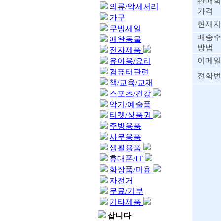
판매희
의류/악세서리
가격
가구
현재지
무빙세일
배송수
애완동물
방법
전자제품
이메일
유아용/요리
컴퓨터관련
전화번
책/교육/교재
스포츠/건강
악기/예술품
티켓/상품권
주방용품
사무용품
생활용품
휴대폰/IT
화장품/미용
자전거
무료/기부
기타제품
삽니다