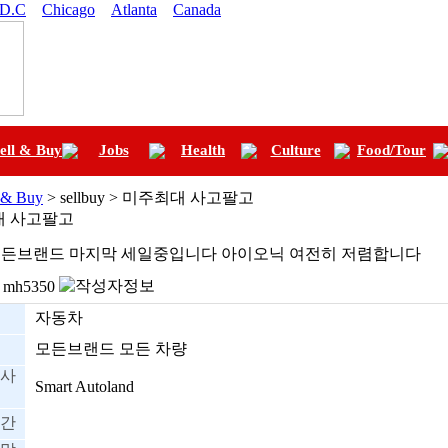
 D.C
Chicago
Atlanta
Canada
ell & Buy
Jobs
Health
Culture
Food/Tour
l & Buy
> sellbuy > 미주최대 사고팔고
대 사고팔고
 모든브랜드 마지막 세일중입니다 아이오닉 여전히 저렴합니다
mh5350
자동차
모든브랜드 모든 차량
사
Smart Autoland
간