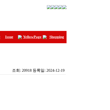
Issue
YellowPage
Shopping
조회:
20918
등록일:
2024-12-19