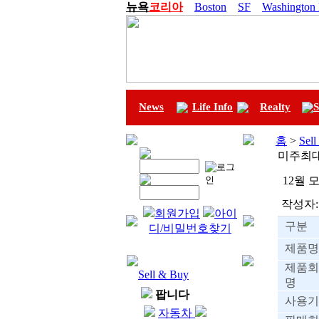
뉴욕
코리아
Boston
SF
Washington
News
Life Info
Realty
S
홈
>
Sel
미주최
12월
작성자:
회원가입
아이
구분
디/비밀번호찾기
제품명
제품회
Sell & Buy
명
팝니다
사용기
자동차