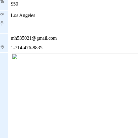
망
$50
역
Los Angeles
취
mh535021@gmail.com
호
1-714-476-8835