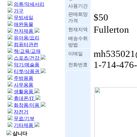
의류/악세서리
사용기간
가구
판매희망
$50
무빙세일
가격
애완동물
Fullerton
현재지역
전자제품
유아용/요리
배송수취
컴퓨터관련
방법
책/교육/교재
mh535021
이메일
스포츠/건강
1-714-476
악기/예술품
전화번호
티켓/상품권
주방용품
사무용품
생활용품
휴대폰/IT
화장품/미용
자전거
무료/기부
기타제품
삽니다