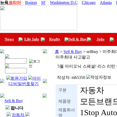
뉴욕
코리아
Boston
SF
Washington D.C
Chicago
Atlanta
News
Life Info
Realty
Sell & Buy
Jobs
홈
>
Sell & Buy
> sellbuy > 미
미주최대 사고팔고
5월 아이오닉 스페셜! 리스 리턴 중고
작성자:
mh5350
회원가입
아이
디/비밀번호찾기
자동차
구분
모든브랜드
Sell & Buy
제품명
팝니다
제품회사
1Stop Aut
자동차
명