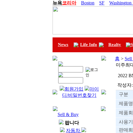
뉴욕
코리아
Boston
SF
Washington
News
Life Info
Realty
S
홈
>
Sel
미주최
2022 
작성자:
회원가입
아이
구분
디/비밀번호찾기
제품명
제품회
Sell & Buy
사용기
팝니다
판매희
자동차