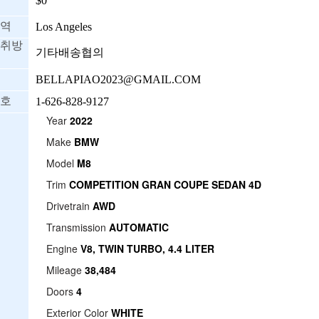
$0
역
Los Angeles
취방
기타배송협의
BELLAPIAO2023@GMAIL.COM
호
1-626-828-9127
Year
2022
Make
BMW
Model
M8
Trim
COMPETITION GRAN COUPE SEDAN 4D
Drivetrain
AWD
Transmission
AUTOMATIC
Engine
V8, TWIN TURBO, 4.4 LITER
Mileage
38,484
Doors
4
Exterior Color
WHITE