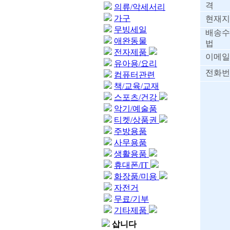
격
의류/악세서리
가구
현재지
무빙세일
배송수
애완동물
법
전자제품
이메일
유아용/요리
전화번
컴퓨터관련
책/교육/교재
스포츠/건강
악기/예술품
티켓/상품권
주방용품
사무용품
생활용품
휴대폰/IT
화장품/미용
자전거
무료/기부
기타제품
삽니다