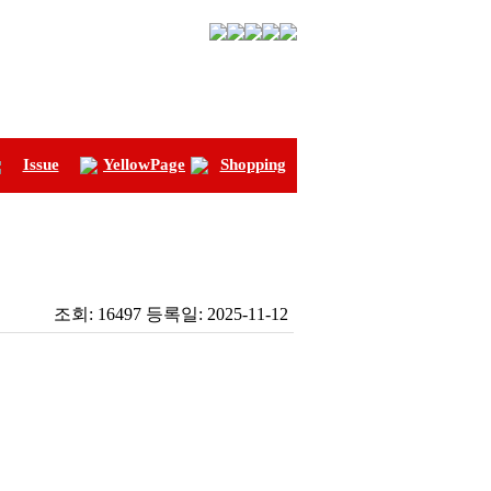
Issue
YellowPage
Shopping
조회:
16497
등록일:
2025-11-12