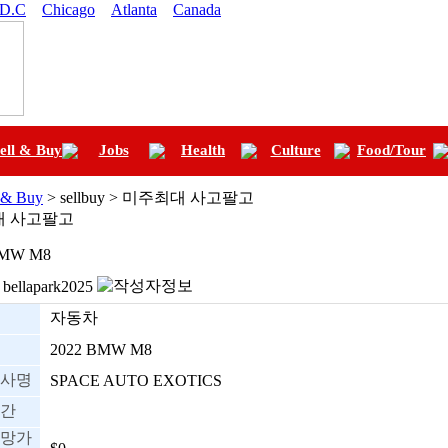
 D.C
Chicago
Atlanta
Canada
ell & Buy
Jobs
Health
Culture
Food/Tour
l & Buy
> sellbuy > 미주최대 사고팔고
대 사고팔고
BMW M8
bellapark2025
자동차
2022 BMW M8
사명
SPACE AUTO EXOTICS
간
망가