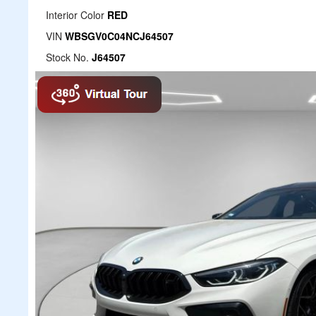
Interior Color
RED
VIN
WBSGV0C04NCJ64507
Stock No.
J64507