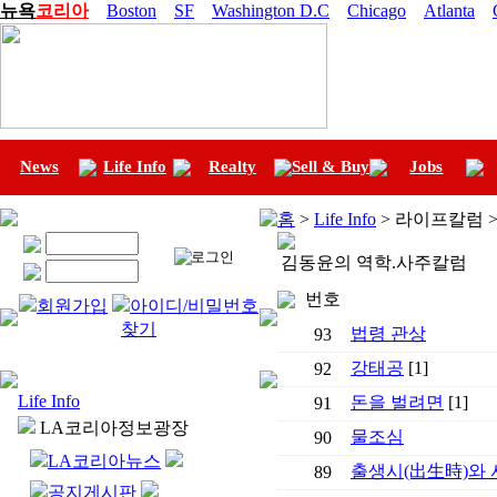
뉴욕
코리아
Boston
SF
Washington D.C
Chicago
Atlanta
News
Life Info
Realty
Sell & Buy
Jobs
홈
>
Life Info
> 라이프칼럼 
김동윤의 역학.사주칼럼
번호
회원가입
아이디/비밀번호
찾기
법령 관상
93
강태공
[1]
92
Life Info
돈을 벌려면
[1]
91
LA코리아정보광장
물조심
90
LA코리아뉴스
출생시(出生時)와
89
공지게시판