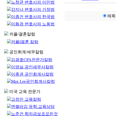
노창균 변호사의 이민법
강지나 변호사의 가정법
제목
이종건 변호사의 한국법
이화경 변호사의 노동법
커플/결혼칼럼
커플I결혼 칼럼
공인회계/세무칼럼
김광호CPA전문가칼럼
이영실 공인세무사칼럼
이종권 공인회계사칼럼
Max Lee공인회계사칼럼
미국 교육 전문가
고정민 교육칼럼
엔젤라김 유학.교육상담
노준건 학자금보조모든것