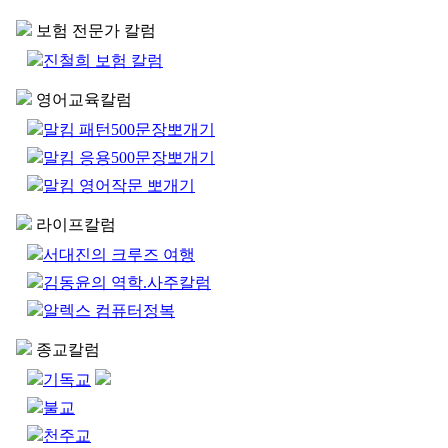
보험 전문가 칼럼
진철희 보험 칼럼
영어교육칼럼
말킴 패턴500문장뽀개기
말킴 응용500문장뽀개기
말킴 영어작문 뽀개기
라이프칼럼
서대진의 크루즈 여행
김동윤의 역학.사주칼럼
알렉스 컴퓨터정복
종교칼럼
기독교
불교
천주교