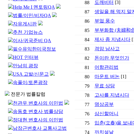
도깨비터
[3]
88
Help Me I 멘토링QA
생일을 해 먹지 말
87
법률/이민/비자QA
부엌 풍수
86
자유게시판
부부화합 (夫婦和合
85
추천 기업뉴스
제사 좀 지냅시다
[
84
이사/귀국준비 QA
격암 남사고
필수유익한미국정보
83
HOT 인터뷰
돈이란 무엇인가
82
만남의 광장
어항관리법
81
USA 고발/신문고
마운트 버논
[1]
80
속풀이/토론광장
무료 상담
79
전문가 법률칼럼
고사를 지냅시다
78
천관우 변호사의 이민법
명상공부
77
송동호 변호사 법률상담
삼신할머니
76
정대현 변호사의 이민법
입춘(立春)을 보내
75
남장근변호사 교통사고법
까치설날
74