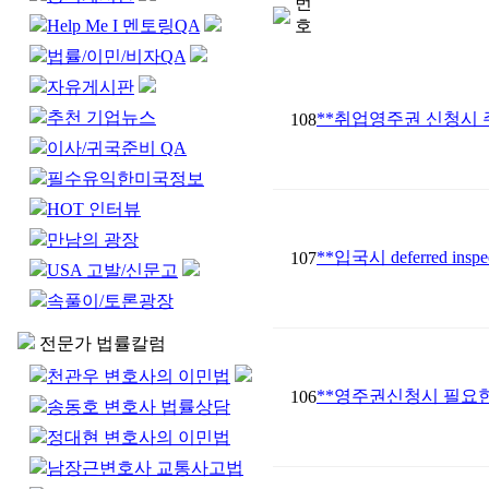
번
Help Me I 멘토링QA
호
법률/이민/비자QA
자유게시판
추천 기업뉴스
**취업영주권 신청시 
108
이사/귀국준비 QA
필수유익한미국정보
HOT 인터뷰
만남의 광장
**입국시 deferred in
107
USA 고발/신문고
속풀이/토론광장
전문가 법률칼럼
천관우 변호사의 이민법
**영주권신청시 필요
106
송동호 변호사 법률상담
정대현 변호사의 이민법
남장근변호사 교통사고법