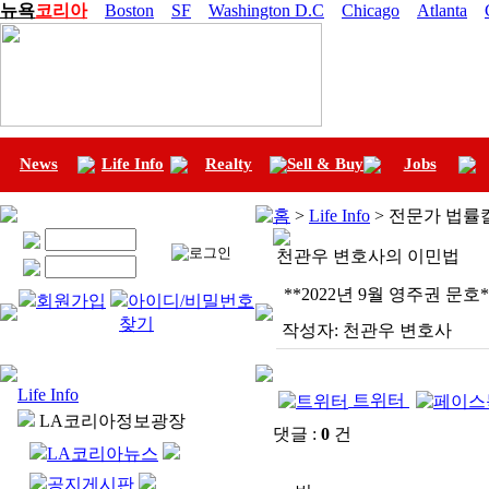
뉴욕
코리아
Boston
SF
Washington D.C
Chicago
Atlanta
News
Life Info
Realty
Sell & Buy
Jobs
홈
>
Life Info
> 전문가 법률
천관우 변호사의 이민법
**2022년 9월 영주권 문호*
회원가입
아이디/비밀번호
찾기
작성자:
천관우 변호사
Life Info
트위터
LA코리아정보광장
댓글 :
0
건
LA코리아뉴스
공지게시판