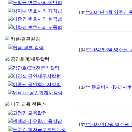
노창균 변호사의 이민법
강지나 변호사의 가정법
**2024년 4월 영주권
105
이종건 변호사의 한국법
이화경 변호사의 노동법
커플/결혼칼럼
커플I결혼 칼럼
**2024년 3월 영주권
104
공인회계/세무칼럼
김광호CPA전문가칼럼
이영실 공인세무사칼럼
이종권 공인회계사칼럼
** 종교비자 (R-1) 사
103
Max Lee공인회계사칼럼
미국 교육 전문가
고정민 교육칼럼
엔젤라김 유학.교육상담
**2023년12월 영주권
102
노준건 학자금보조모든것