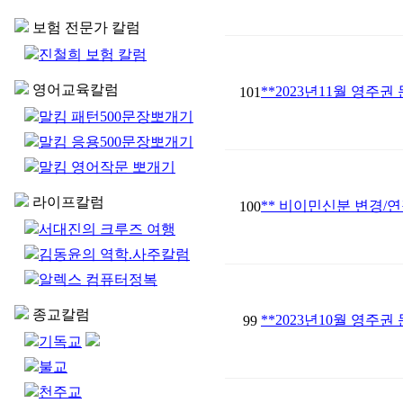
보험 전문가 칼럼
진철희 보험 칼럼
영어교육칼럼
**2023년11월 영주권
101
말킴 패턴500문장뽀개기
말킴 응용500문장뽀개기
말킴 영어작문 뽀개기
라이프칼럼
** 비이민신분 변경/연장시 
100
서대진의 크루즈 여행
김동윤의 역학.사주칼럼
알렉스 컴퓨터정복
종교칼럼
**2023년10월 영주권
99
기독교
불교
천주교