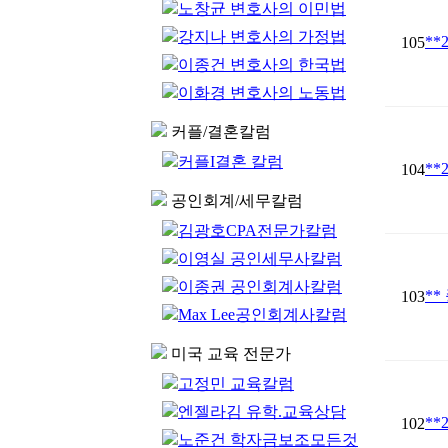
노창균 변호사의 이민법
강지나 변호사의 가정법
**
105
이종건 변호사의 한국법
이화경 변호사의 노동법
커플/결혼칼럼
커플I결혼 칼럼
**
104
공인회계/세무칼럼
김광호CPA전문가칼럼
이영실 공인세무사칼럼
이종권 공인회계사칼럼
**
103
Max Lee공인회계사칼럼
미국 교육 전문가
고정민 교육칼럼
엔젤라김 유학.교육상담
**
102
노준건 학자금보조모든것