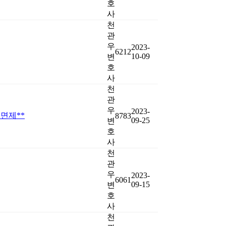
호
사
천
관
우
2023-
6212
10-09
변
호
사
천
관
우
2023-
) 면제**
8783
09-25
변
호
사
천
관
우
2023-
6061
09-15
변
호
사
천