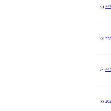
*
91
*
90
**
89
20
88