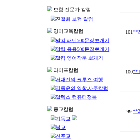
보험 전문가 칼럼
진철희 보험 칼럼
영어교육칼럼
**
101
말킴 패턴500문장뽀개기
말킴 응용500문장뽀개기
말킴 영어작문 뽀개기
라이프칼럼
**
100
서대진의 크루즈 여행
김동윤의 역학.사주칼럼
알렉스 컴퓨터정복
종교칼럼
**
99
기독교
불교
천주교