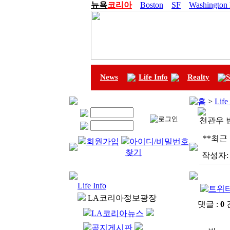
뉴욕
코리아
Boston
SF
Washington
News
Life Info
Realty
S
홈
>
Life
천관우 
**최근
회원가입
아이디/비밀번호
찾기
작성자:
Life Info
LA코리아정보광장
댓글 :
0
LA코리아뉴스
공지게시판