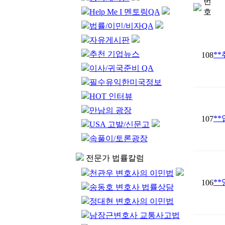
번
Help Me I 멘토링QA
호
법률/이민/비자QA
자유게시판
추천 기업뉴스
*
108
이사/귀국준비 QA
필수유익한미국정보
HOT 인터뷰
만남의 광장
**
107
USA 고발/신문고
속풀이/토론광장
전문가 법률칼럼
천관우 변호사의 이민법
*
106
송동호 변호사 법률상담
정대현 변호사의 이민법
남장근변호사 교통사고법