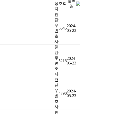
등록
성
조회
일
자
천
관
우
2024-
5645
05-23
변
호
사
천
관
우
2024-
5218
05-23
변
호
사
천
관
우
2024-
4790
05-23
변
호
사
천