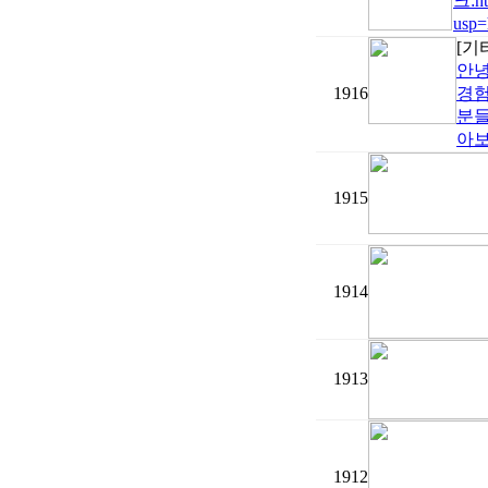
크:ht
usp=
[기
안녕
1916
경험
분들
아보
1915
1914
1913
1912