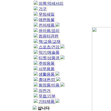
의류/악세서리
가구
무빙세일
애완동물
전자제품
유아용/요리
컴퓨터관련
책/교육/교재
스포츠/건강
악기/예술품
티켓/상품권
주방용품
사무용품
생활용품
휴대폰/IT
화장품/미용
자전거
무료/기부
기타제품
삽니다