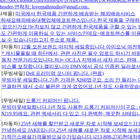
tps://docs.google.com/forms/d/e/1FAIpQLSe6tbKUKWon0KqLWww
header-연락처: lovemathstudio@gmail.com..
타제품]
미국에서 한국제품 간편하게 배송받는 해외배송서비스
하세요해외배송대행업체에코트랜스입니다.한국 제품을 구매하고
 없으신가요?눈치보지 않고 간편하게 한국제품을 구할 수 있는
도 간편하게 이용하실 수 있는 서비스인데요~에코트랜스를 이용
실 수 있습니다입고지 주소로 제품..
[자동차]
12월 모든브랜드 마지막 세일중입니다 아이오닉 여전
* 게시물올릴 때 하단에서, 관련 사진은 필수 업로드 하시기 바랍
동차 전문가리오입니다.저는 OC/LA 지역에서 새차 리스, 판매,
비스를 보장합니다.캘리포니아 DMV에서 공식 인증된 딜러로서 
[무빙세일]
Dell 프리미엄 모니터 팝니다. (완료)
무빙아웃 세일합니다.기존 가격은 $260였구요. 소리 안 들리
연결하면 돼서 소리 불편은 크게 없었어요.1년 정도 사용하였습니
[무빙세일]
드롱기 커피머신 팝니다.
무빙아웃세일합니다.1년 정도 사용한 드롱기 커피머신이구요.: 에스
$219.95에요. 관련 엑세서리 다 있고, 다 완벽한, 깨끗한 상태입
[자동차]
25년 새해를 할인받고 새로운 차로 시작해 보세요!! 213-8
안녕하세요 JAKE입니다.25년 새해를 새로운 차로 시작해 보세요
가적인스페셜가격을받으실수가있습니다.)213-808-2745