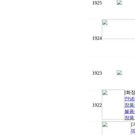
1925
1924
1923
[화
안녕
1922
장품
블폼
장품
[