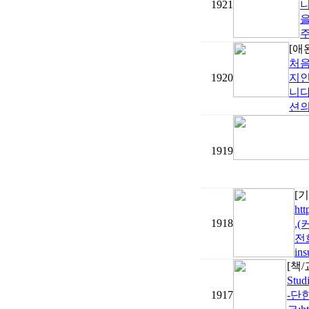
1921
을
주
[애
처음
1920
지인
니다
션의
1919
[
ht
1918
,
전
ins
[책
Stu
1917
-단