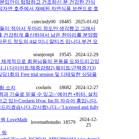
분입안이 텁텁하고 건조하신 분 건강한 간식
BEE2 는 청정자연 호주에서 재배된 자연식품 브랜드로 호
cutecindy00
18485
2025-01-02
들이 적아서 두마리 정도만 생각했고 그래서
를 건강하게 출산하여서 남은 한마리를 분양합
파운드 정도의 4살 미니 말티즈 입니다.부견 모
seanjeonpt
19545
2024-12-29
문적이고 체계적으로 회원님들의 운동을 도와드리고있
n Jeon입니다.1) 다이어트/체중감량2) 웨이트/근력증가3)
Free trial session 및 디테일한 상담을
coolaris
18682
2024-12-27
보험 소지
 HVAC 경력과 기술로 믿을 수 있고✅에어컨 •히터. 설치
는Coolaris Hvac Inc의 자슈아 홍입니다.
니다.감사합니다.✅Licensed and fully
2024-12-
LoveMath
lovemathstudio
18579
25
 링