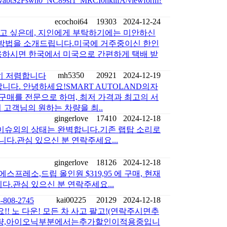
vabtS2Fswn0_NC89sf1_MRCI0hklifA/viewform?
ecochoi64
19303
2024-12-24
 싶은데, 지인에게 부탁하기에는 미안하신
 방법을 소개드립니다.미국에 거주중이신 한인
하시면 한국에서 미국으로 간편하게 택배 받
mh5350
20921
2024-12-19
히 저렴합니다
니다. 안녕하세요!SMART AUTOLAND의자
 구매를 전문으로 하며, 최저 가격과 최고의 서
고객님의 원하는 차량을 최..
gingerlove
17410
2024-12-18
는 이슈외의 상태는 완벽합니다.기존 랩탑 소리로
다.관심 있으신 분 연락주세요...
gingerlove
18126
2024-12-18
프레소,드립 올인원 $319,95 에 구매, 현재
니다.관심 있으신 분 연락주세요...
kai00225
20129
2024-12-18
08-2745
!! 노 다운! 모든 차 사고 팔고!(연락주시면추
현대차량,아이오닉부분에서는추가할인이적용중입니