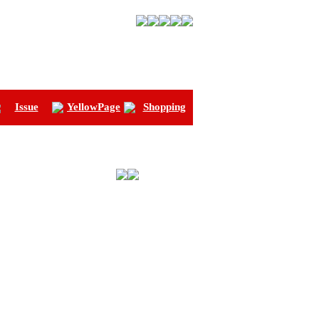
Issue
YellowPage
Shopping