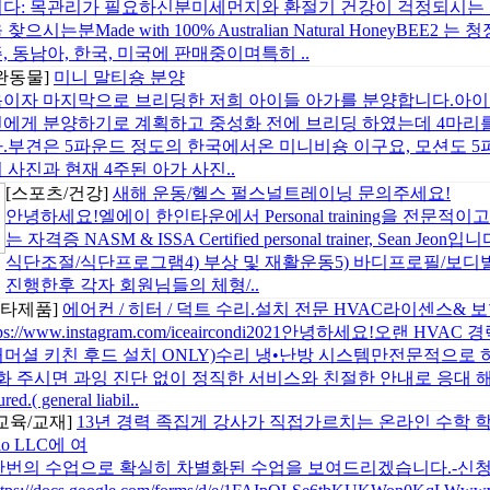
니다: 목관리가 필요하신분미세먼지와 환절기 건강이 걱정되시는 
 찾으시는분Made with 100% Australian Natural Honey
, 동남아, 한국, 미국에 판매중이며특히 ..
완동물]
미니 말티숑 분양
이자 마지막으로 브리딩한 저희 아이들 아가를 분양합니다.아이
에게 분양하기로 계획하고 중성화 전에 브리딩 하였는데 4마리
.부견은 5파운드 정도의 한국에서온 미니비숑 이구요, 모션도 5
 사진과 현재 4주된 아가 사진..
[스포츠/건강]
새해 운동/헬스 펄스널트레이닝 문의주세요!
안녕하세요!엘에이 한인타운에서 Personal training을 전
는 자격증 NASM & ISSA Certified personal trainer, Sea
식단조절/식단프로그램4) 부상 및 재활운동5) 바디프로필/보디빌딩1회의 
진행한후 각자 회원님들의 체형/..
기타제품]
에어컨 / 히터 / 덕트 수리.설치 전문 HVAC라이센스& 
tps://www.instagram.com/iceaircondi2021안녕하세요!오랜
(커머셜 키친 후드 설치 ONLY)수리 냉•난방 시스템만전문적으로 하고 있
화 주시면 과잉 진단 없이 정직한 서비스와 친절한 안내로 응대 해드리겠습
ured.( general liabil..
/교육/교재]
13년 경력 족집게 강사가 직접가르치는 온라인 수학 학원 
dio LLC에 여
한번의 수업으로 확실히 차별화된 수업을 보여드리겠습니다.-신청