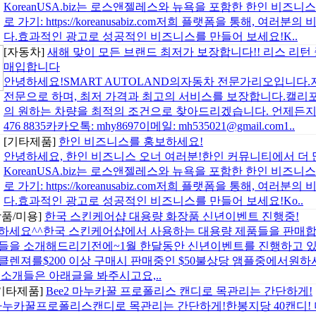
KoreanUSA.biz는 로스앤젤레스와 뉴욕을 포함한 한인 비
로 가기: https://koreanusabiz.com저희 플랫폼을 통해, 
다.효과적인 광고로 성공적인 비즈니스를 만들어 보세요!K..
[자동차]
새해 맞이 모든 브랜드 최저가 보장합니다!! 리스 리턴
매입합니다
안녕하세요!SMART AUTOLAND의자동차 전문가리오입니다.저는
전문으로 하며, 최저 가격과 최고의 서비스를 보장합니다.캘리
의 원하는 차량을 최적의 조건으로 찾아드리겠습니다. 언제든지 문의해
476 8835카카오톡: mhy8697이메일: mh535021@gmail.com1..
[기타제품]
한인 비즈니스를 홍보하세요!
안녕하세요, 한인 비즈니스 오너 여러분!한인 커뮤니티에서 더 
KoreanUSA.biz는 로스앤젤레스와 뉴욕을 포함한 한인 비
로 가기: https://koreanusabiz.com저희 플랫폼을 통해, 
다.효과적인 광고로 성공적인 비즈니스를 만들어 보세요!Ko..
장품/미용]
한국 스킨케어샵 대용량 화장품 신년이벤트 진행중!
하세요^^한국 스킨케어샵에서 사용하는 대용량 제품들을 판매합니
들을 소개해드리기전에~1월 한달동안 신년이벤트를 진행하고 있습니
클렌져를$200 이상 구매시 판매중인 $50불상당 앰플중에서원하
 소개들은 아래글을 봐주시고요,..
기타제품]
Bee2 마누카꿀 프로폴리스 캔디로 목관리는 간단하게!
마누카꿀프로폴리스캔디로 목관리는 간단하게!한봉지당 40캔디! 미