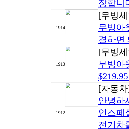
장합니다
[무빙세
무빙아웃
1914
결하면 
[무빙세
무빙아웃
1913
$219
[자동차
안녕하세
인스페셜
1912
전기차를