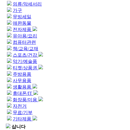
의류/악세서리
가구
무빙세일
애완동물
전자제품
유아용/요리
컴퓨터관련
책/교육/교재
스포츠/건강
악기/예술품
티켓/상품권
주방용품
사무용품
생활용품
휴대폰/IT
화장품/미용
자전거
무료/기부
기타제품
삽니다