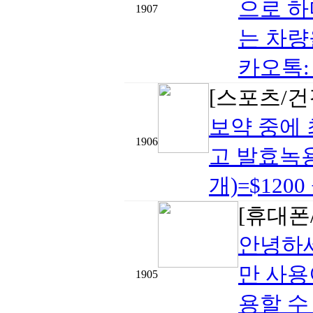
으로 하
1907
는 차량
카오톡: m
[스포츠/건
보약 중에
1906
고 발효녹용
개)=$1200
[휴대폰/
안녕하세
만 사용
1905
용할 수