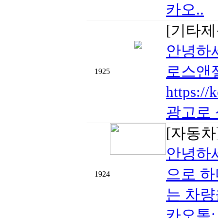
카오..
[기타제
안녕하세
로스앤젤
1925
https
광고로 
[자동차
안녕하세
으로 하
1924
는 차량
카오톡: m