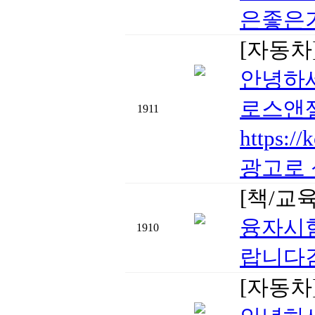
은좋은
[자동차
안녕하세
로스앤젤
1911
https
광고로 
[책/교
융자시험
1910
랍니다감
[자동차