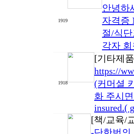
안녕하세
자격증 N
1919
절/식단프
각자 회
[기타제품
https:/
(커머셜 키
1918
화 주시면 
insured.( g
[책/교육/
-단한번의