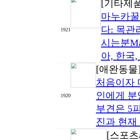
[기타제
마누카꿀
다: 목
1921
시는분Mad
아, 한국
[애완동물
처음이자 
인에게 분
1920
부견은 5
진과 현재 
[스포츠