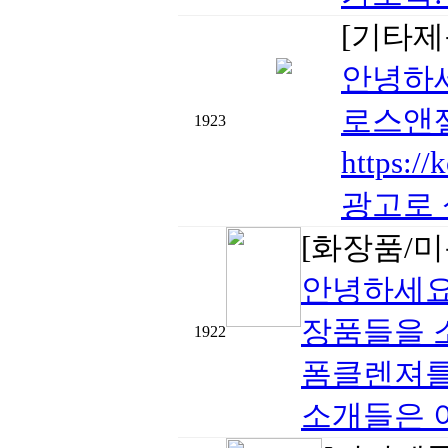
[기타제
안녕하세
로스앤젤
1923
https
광고로 
[화장품/미
안녕하세요
장품들을 
1922
폼클렌져를
소개들은 