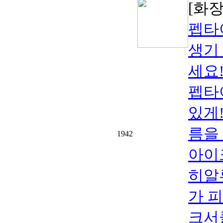
[화
펩타
생기
세요
펩타
있게
름을
1942
아이
히알
가 
크서