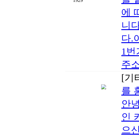
1929
에 
니다
다.
1번
주소: 
[기
를 
안녕
인 
으신