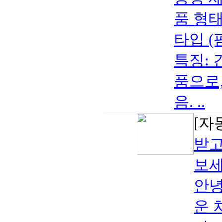
품 형태
타입 (
특징: 
품으로,
음. ..
[자
받고
보세요
안녕
운 