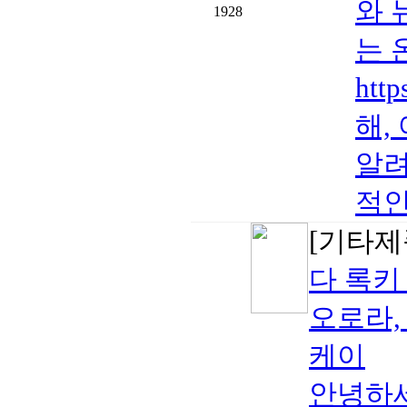
와 
1928
는 
htt
해,
알려
적인
[기타제
다 록키
오로라,
케이
안녕하