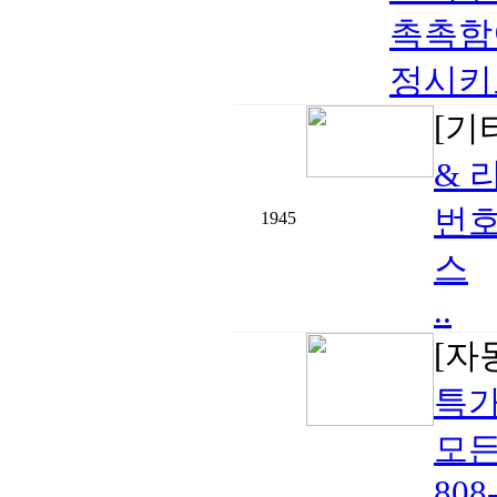
촉촉함
정시키고
[기
& 
번호
1945
스
..
[자
특가
모든
808