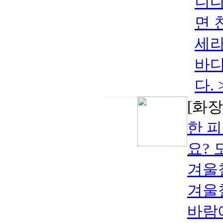
니다
면 
세라
바디
다.
[화장
한 피
요?
겨울
겨울
바람