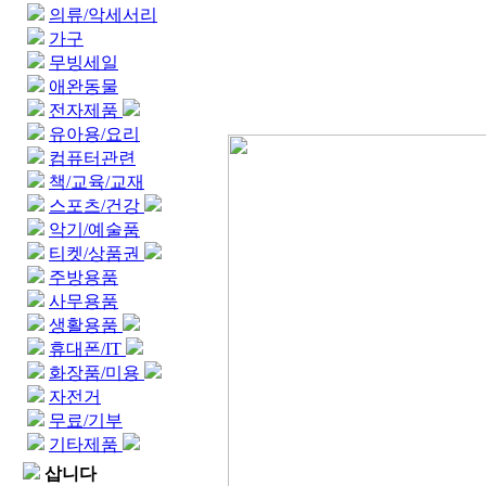
의류/악세서리
가구
무빙세일
애완동물
전자제품
유아용/요리
컴퓨터관련
책/교육/교재
스포츠/건강
악기/예술품
티켓/상품권
주방용품
사무용품
생활용품
휴대폰/IT
화장품/미용
자전거
무료/기부
기타제품
삽니다