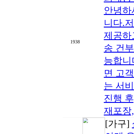
안녕하
니다.
제공하
1938
송 건부
능합니
면 고
는 서
진행 후
재포장,
[가구]