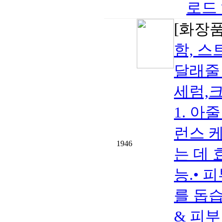
로드 
[화장품
함, 
달래줄 
세럼,크
1. 아
런스 
1946
는 데 
능.• 
를 돕습
& 피부