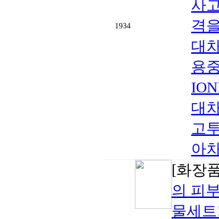
사고
격을
1934
대
용중
IO
대
고
아차
[화장품
의 피
물세트