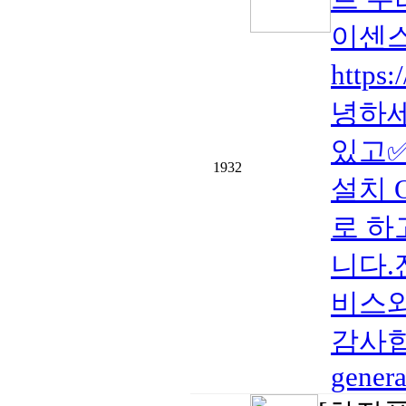
이센스
https
녕하세
있고✅
1932
설치 
로 하고
니다.
비스와
감사합니다
general