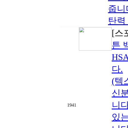
줍니다
탄력
[스
튼 
HS
다.
(텍
신분
니다
1941
있는