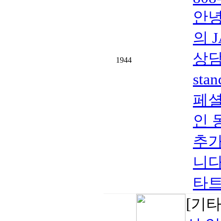
안녕
의 
상담
1944
sta
페셜
인 
추가
니다
타트 
[기