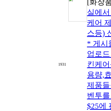
[화장품
실에서
케어 제
스등)
* 게시
업로드
킨케어
1931
용량,
제품들
벤투를 
$25에