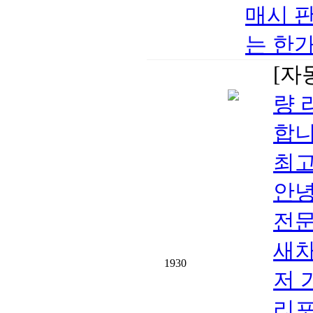
매시 
는 한가
[자
량 
합니
최고
안녕
전문
새차
1930
저 
리포