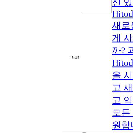
신 
Hito
새로
게 
까?
1943
Hit
을 
고 
고 
모든
원합