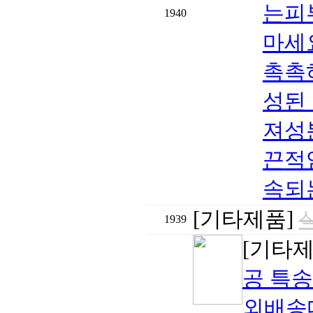
는피
1940
마세
촉촉
성된
져성
끈적
속되는
[기타제품]
1939
[기타
공 특송
외배송대