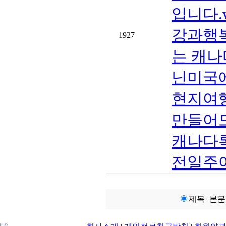
입니다.ww
강과행
1927
는 캐나
닌미국
현지여
만들어
캐나다
전일주여
제목+본문