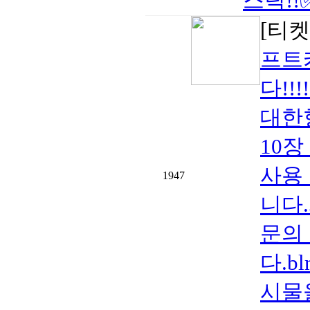
스틱!!
[티켓
프트
다!!
대한
10
사용
1947
니다
문의
다.bl
시물