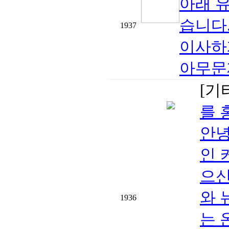
아래 
습니다.h
1937
이사하
아무문제
[기
를 
안녕
인 
으신
와 
1936
는 