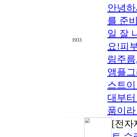
안녕하
를 준
일 잘
1933
요!피부
림주름
앰플그
스트이
대부터
품이라 
[전자
트 수