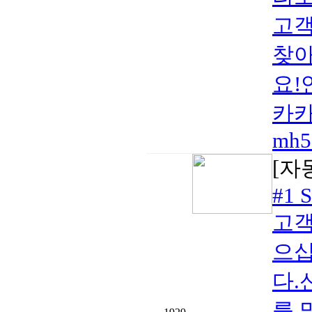
고객
찾아
요!연
카카
mh5
[자
#1 S
고객
으십시
다.
를 