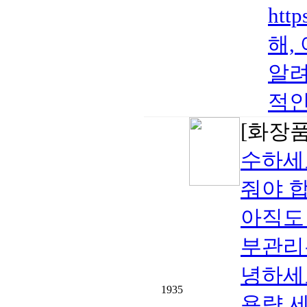
htt
해,
알려
적인
[화장품
수하세
줘야 합
아직도
부관리
녕하세
1935
용량 세