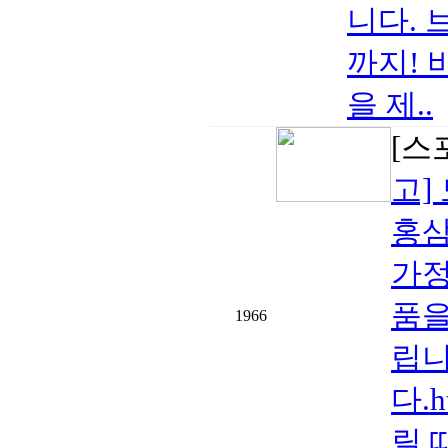
니다. 
까지! 
을 제..
[스
고]
홍삼
가정
품을
1966
립니
다.h
릴 