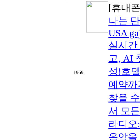
[휴대폰/
나는 단
USA ga
실시간 
고, A
성!호텔
1969
예약까
찾을 수
서 모
라디오:
음악을 