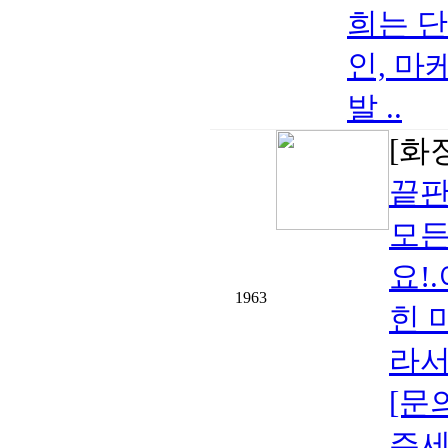
희는 단
인, 마
발 ..
[화
끝판
모든
요!
1963
힌 
라서
[문의
주세