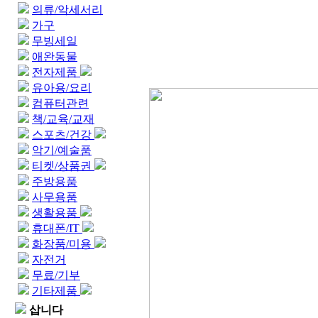
의류/악세서리
가구
무빙세일
애완동물
전자제품
유아용/요리
컴퓨터관련
책/교육/교재
스포츠/건강
악기/예술품
티켓/상품권
주방용품
사무용품
생활용품
휴대폰/IT
화장품/미용
자전거
무료/기부
기타제품
삽니다