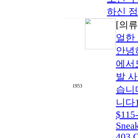
하신 점
[의
얼한 
안녕
에서
발 
1953
습니
니다1. 
$115-
Sneak
403.