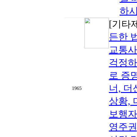
하시
[기타
든한 
교통사
걱정하
로 증
너, 더산
1965
상황,
보행자 
영주권