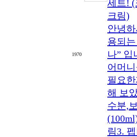
세트! 
크림)
안녕하
용되는
나” 입니
1970
어머니
필요한
해 보았
수분,
(100
림3. 펩