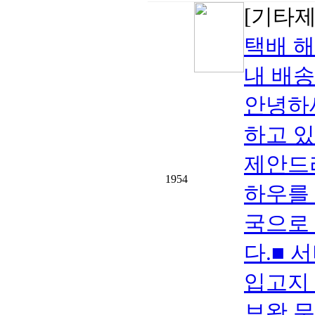
[기타
택배 
내 배송
안녕하
하고 
제안드
1954
하우를
국으로 
다.■ 서
입고지 
보완 무