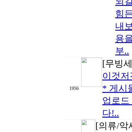
되길
힘든
내보
용을
부..
[무빙
이것저
* 게시
1956
업로드
다!..
[의류/악