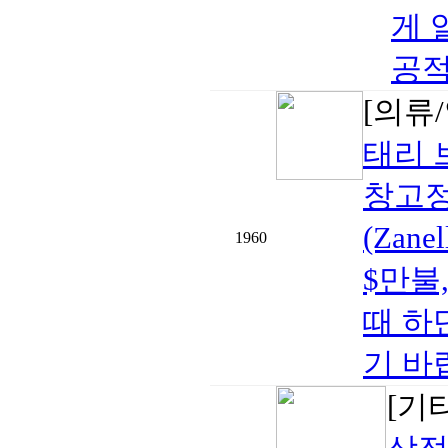
게 
공적
[의류
태리 
창고정
(Zanel
1960
$만불,
때 하
기 바랍
[기