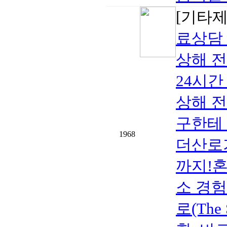
[기타
료상담 
상해 전
24시간
상해 전
구한테 
1968
더산로
까지!혼
소 경
로(The