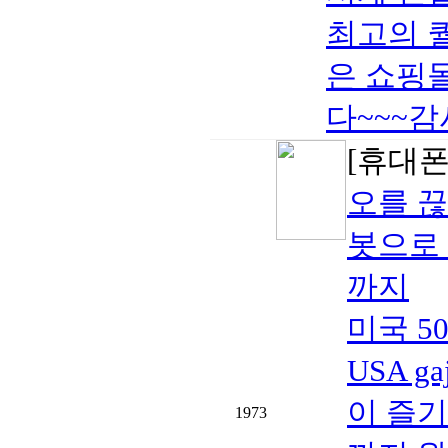
최고의 
은 쇼핑
다~~~감사합
[휴대폰/
오를 끊
봇으로 
까지
미국 5
USA 
이 즐기
1973