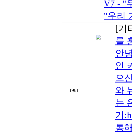
V7 - 
"우리 
[기
를 
안녕
인 
으신
와 
1961
는 
기:h
통해