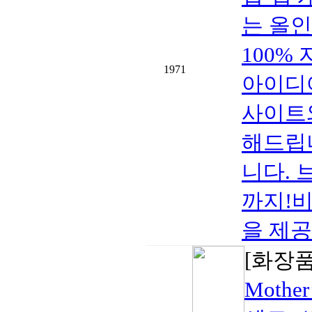
는 올인원
100%
1971
아이디
사이트와
해드립
니다. 
까지!
을 제공.
[화장품
Mothe