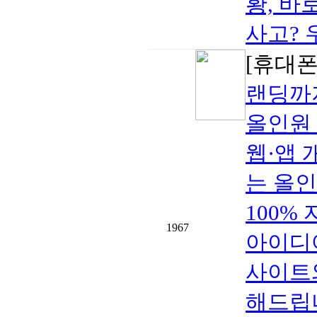
황, 바
사고? 우
[휴대폰/
랜딩까지
올인원
웹·앱 
는 올인원
100%
1967
아이디
사이트와
해드립