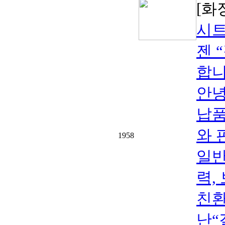
[화
시트
젠 
합니다
안녕
납
와 
1958
일반
력,
친환
난“