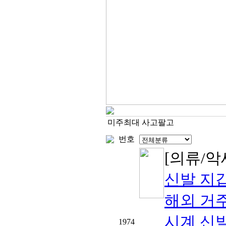
미주최대 사고팔고
번호
[의류/
신발 지갑
해외 거
시계 신발
1974