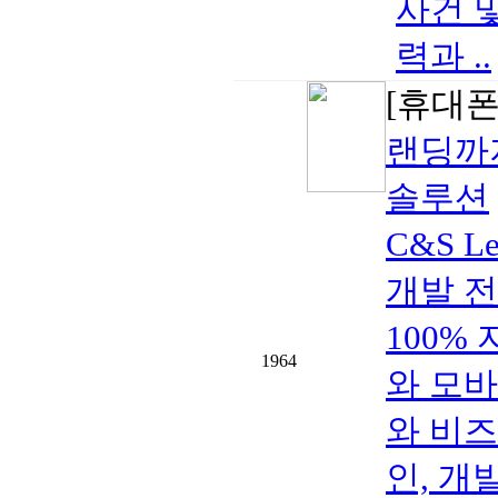
사건 
력과 ..
[휴대폰/
랜딩까지
솔루션
C&S L
개발 전문
100%
1964
와 모
와 비즈
인, 개