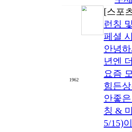
[스포츠
런칭 
페셜 
안녕하세
년엔 
요즘 
1962
힘든상
안좋은
칭 & 
5/15