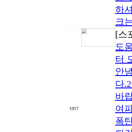
하셔
크는
[스
도움
터 
안녕
다.
바랍
여파
1957
폭탄