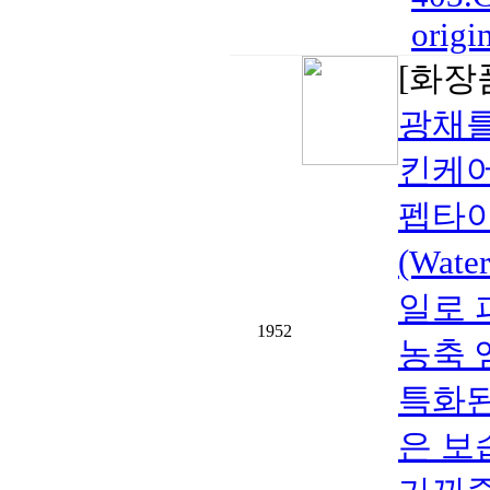
origin
[화장
광채를
킨케어
펩타이드
(Wat
일로 
1952
농축 
특화된
은 보