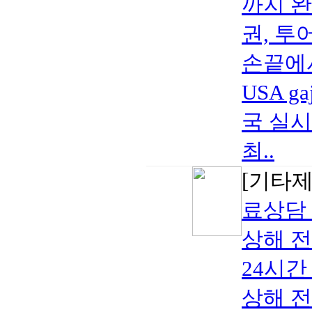
까지 완
권, 투
손끝에서
USA 
국 실시
최..
[기타
료상담 
상해 전
24시간
상해 전