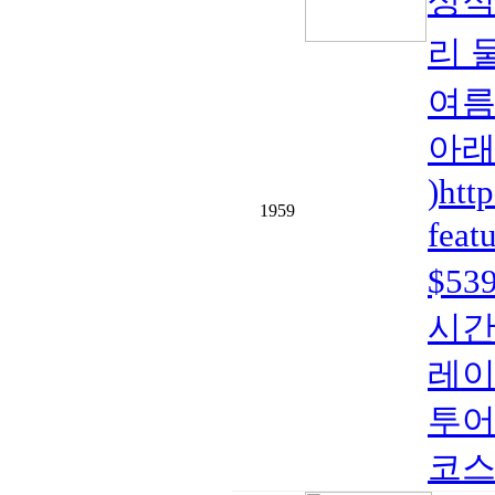
상적
리 
여름
아래 
)htt
1959
fea
$5
시간
레이
투어
코스 