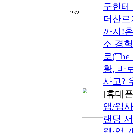
구한테 
1972
더산로
까지!혼
소 경
로(The
황, 바
사고? 우
[휴대폰/
앱/웹사
랜딩 
웹·앱 