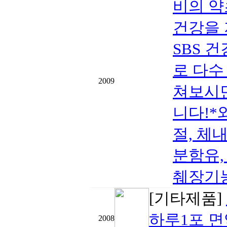
비의 약
건강을 
SBS 
로 다수
2009
쳐보시면
니다!*
절, 체
분함유,
췌장기
[기타제품]
하루1포 면
2008