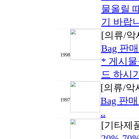
물올릴 
기 바랍니
[의류/
Bag 판
1998
* 게시물
드 하시기
[의류/악
Bag 판
1997
..
[기타제
20%-7