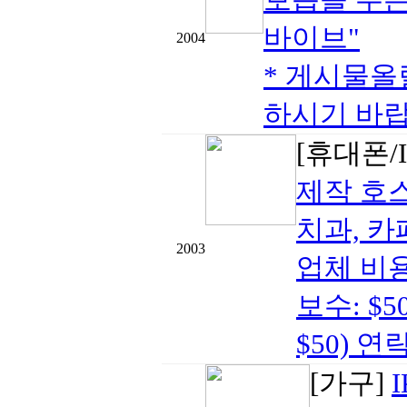
바이브"
2004
* 게시물올
하시기 바랍
[휴대폰/I
제작 호
치과, 카
2003
업체 비용:
보수: $5
$50) 연락
[가구]
I