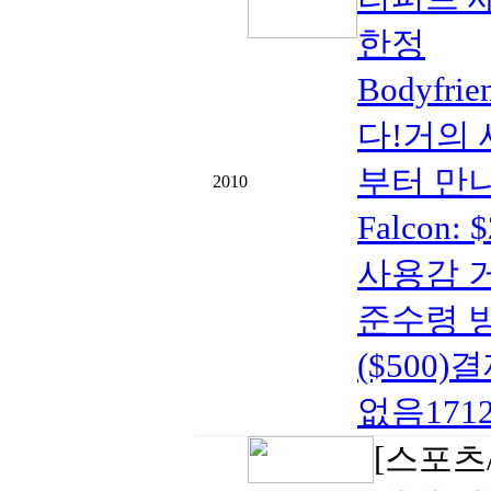
한정
Bodyf
다!거의
부터 만나보
2010
Falcon
사용감 거
준수령 방
($500)
없음17122
[스포츠