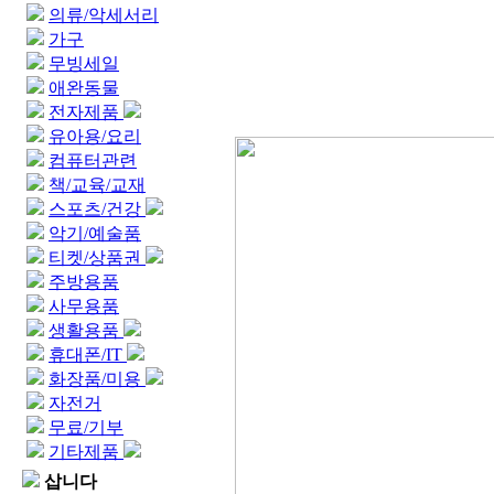
의류/악세서리
가구
무빙세일
애완동물
전자제품
유아용/요리
컴퓨터관련
책/교육/교재
스포츠/건강
악기/예술품
티켓/상품권
주방용품
사무용품
생활용품
휴대폰/IT
화장품/미용
자전거
무료/기부
기타제품
삽니다