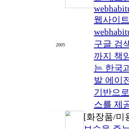
webhabit
웹사이트 
webha
구글 검색
2005
까지 책임
는 한국
발 에이
기반으로
스를 제공
[화장품/미
보습을 주는