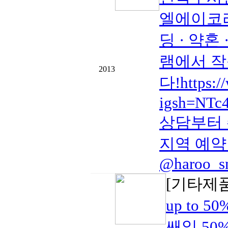
엘에이코리
딩 · 약혼
램에서 작
2013
다!https:/
igsh=NT
상담부터 
지역 예약 
@haroo_sn
[기타제
up to 
쌔일 50