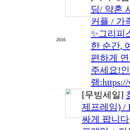
딩/ 약혼 
커플 / 가
✨그리피스
2016
한 순간,
편하게 연
주세요!
램:https:/
[무빙세일]
제프레임) / 
싸게 팝니다