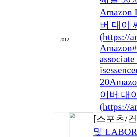
Amazon 
버 대이 
(https:/
2012
Amazon#
associate
isessence
20Amazo
이버 대이
(https:/
[스포츠/
및 LABO