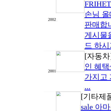
FRIHE
손님 올
2002
판매합니
게시물올
드 하시
[자동차
인 혜택
2001
가지고 
...
[기타제
sale 