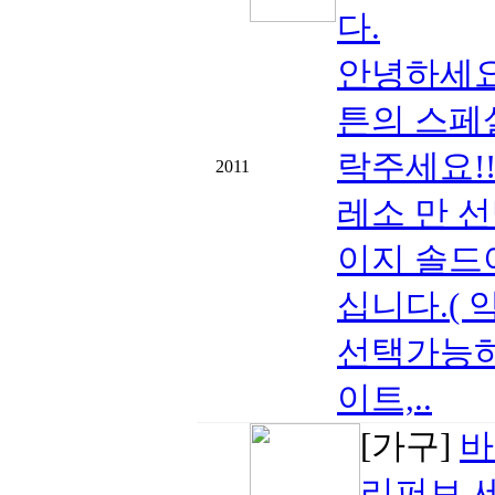
다.
안녕하세요
튼의 스페셜
락주세요!!
2011
레소 만 선
이지 솔드아
십니다.( 약
선택가능하십
이트,..
[가구]
바
리퍼브 세