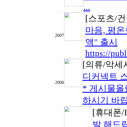
...
[스포츠/건
마음, 평온
2007
액" 출시
https://pu
[의류/악세
디커넥트 
2006
* 게시물올
하시기 바랍
[휴대폰/I
발 해드