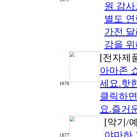
원 감사
별도 연
가전 달
강을 위
[전자제
아마존 쇼
세요.핫
1878
클릭하면
요.즐거운
[악기/
야마하 피아
1877