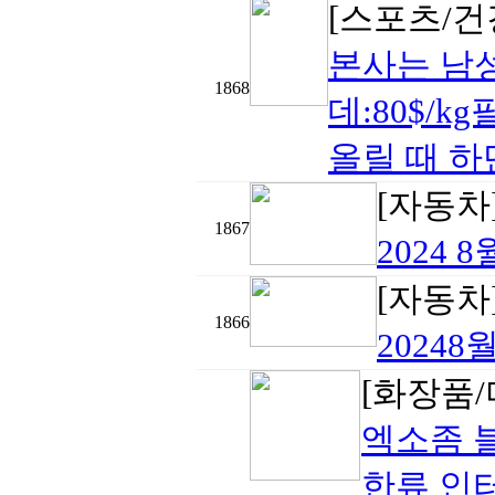
[스포츠/건
본사는 남성
1868
데:80$/k
올릴 때 하
[자동차
1867
2024
[자동차
1866
20248
[화장품/
엑소좀 
한류 인