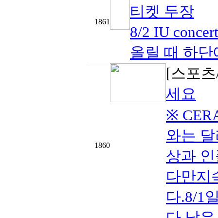
티켓 두장
1861
8/2 IU co
올릴 때 하단
[스포츠
세요
※ CE
와는 
1860
상과 인
다만지속
다.8/
다.남은 