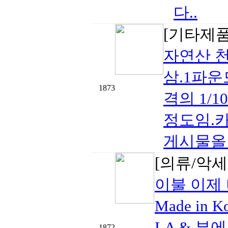
다..
[기타제품
자연산 
삼.1파운드
1873
격의 1/
정도임.카톡:
게시물올릴
[의류/악
이불 이제
Made i
LA & 
1872