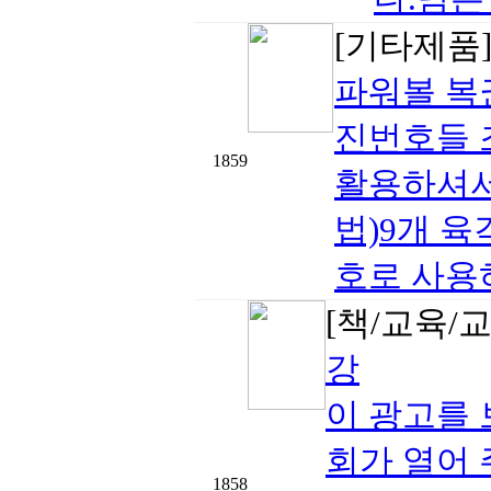
[기타제품
파워볼 복
진번호들 
1859
활용하셔서
법)9개 
호로 사용하시
[책/교육/
강
이 광고를 
회가 열어 
1858