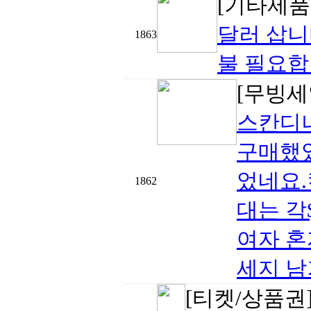
[기타제품
달러 삽니
1863
불 필요합니
[무빙세
스칸디나
구매했었
었네요.
1862
대는 각
여자 혼
세지 남
[티켓/상품권