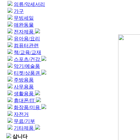
의류/악세서리
가구
무빙세일
애완동물
전자제품
유아용/요리
컴퓨터관련
책/교육/교재
스포츠/건강
악기/예술품
티켓/상품권
주방용품
사무용품
생활용품
휴대폰/IT
화장품/미용
자전거
무료/기부
기타제품
삽니다