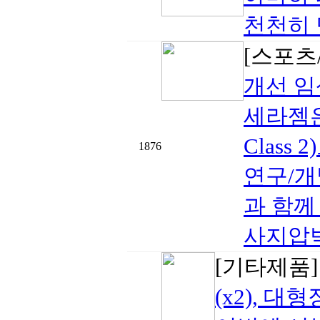
천천히 닫
[스포츠
개선 임
세라젬은
Clas
1876
연구/개
과 함께
사지압박
[기타제품
(x2), 대