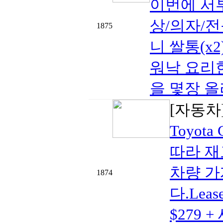
이번에 서
상/의자/전
1875
니 쌀통(x
워낙 요리
을 몇장 올
[자동차
Toyot
따라 재
차량 가
1874
다.Lea
$279 +