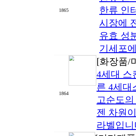
한류 인
1865
시장에 
유효 성분
기세포에
[화장품/
4세대 
른 4세대
1864
고순도의 
젠 차원
라벨입니다한